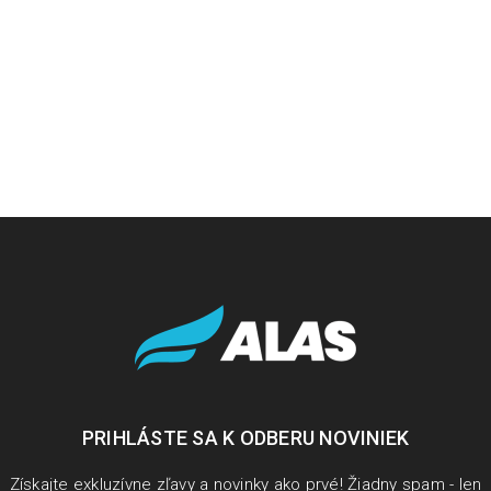
Inštalácia a aktivácia produktov Acronis
15
1177
JAN
PRIHLÁSTE SA K ODBERU NOVINIEK
V tomto návode si ukážeme ako rýchlo a bez problémov
nainštalovať a aktivovať produkty Acronis, pokiaľ máte k
Získajte exkluzívne zľavy a novinky ako prvé! Žiadny spam - len