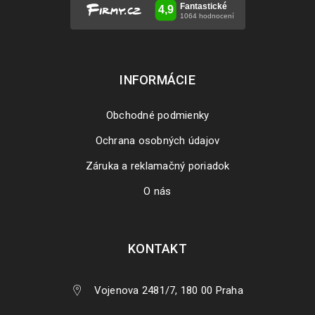
1654
JAN
3. Po dokončení inštalácie kliknite na tlačidlo “Register”. 4.
Zadajte licenčný kľúč a je hotovo.
INFORMÁCIE
ČÍTAJ VIAC
Obchodné podmienky
Ochrana osobných údajov
Záruka a reklamačný poriadok
O nás
KONTAKT
Vojenova 2481/7, 180 00 Praha