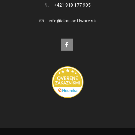
+421 918 177 905
Inštalácia a aktivácia produktov Ashampoo
info@alas-software.sk
15
968
JAN
V tomto návode si ukážeme ako rýchlo a bezproblémovo
nainštalovať a aktivovať produkty Ashampoo. 3. Akonáhle kľúč
vložíte
ČÍTAJ VIAC