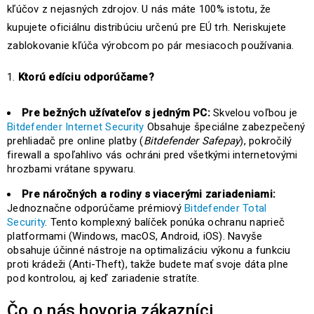
kľúčov z nejasných zdrojov. U nás máte 100% istotu, že
kupujete oficiálnu distribúciu určenú pre EÚ trh. Neriskujete
zablokovanie kľúča výrobcom po pár mesiacoch používania.
Ktorú edíciu odporúčame?
Pre bežných užívateľov s jedným PC:
Skvelou voľbou je
Bitdefender Internet Security
Obsahuje špeciálne zabezpečený
prehliadač pre online platby (
Bitdefender Safepay
), pokročilý
firewall a spoľahlivo vás ochráni pred všetkými internetovými
hrozbami vrátane spywaru.
Pre náročných a rodiny s viacerými zariadeniami:
Jednoznačne odporúčame prémiový
Bitdefender Total
Security
. Tento komplexný balíček ponúka ochranu naprieč
platformami (Windows, macOS, Android, iOS). Navyše
obsahuje účinné nástroje na optimalizáciu výkonu a funkciu
proti krádeži (Anti-Theft), takže budete mať svoje dáta plne
pod kontrolou, aj keď zariadenie stratíte.
Čo o nás hovoria zákazníci