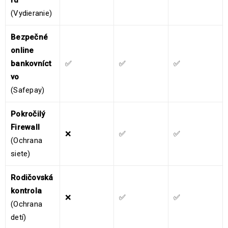
ru
(Vydieranie)
Bezpečné
online
bankovníct
✅
✅
✅
vo
(Safepay)
Pokročilý
Firewall
❌
✅
✅
(Ochrana
siete)
Rodičovská
kontrola
❌
✅
✅
(Ochrana
detí)