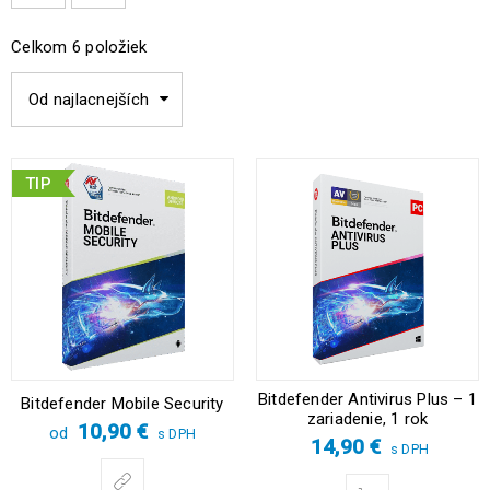
Celkom 6 položiek
Od najlacnejších
TIP
Bitdefender Antivirus Plus – 1
Bitdefender Mobile Security
zariadenie, 1 rok
10,90
€
od
s DPH
14,90
€
s DPH