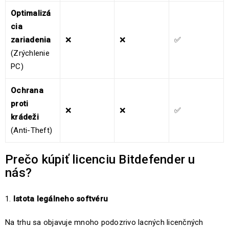
Optimalizá
cia
zariadenia
❌
❌
✅
(Zrýchlenie
PC)
Ochrana
proti
❌
❌
✅
krádeži
(Anti-Theft)
Prečo kúpiť licenciu Bitdefender u
nás?
Istota legálneho softvéru
Na trhu sa objavuje mnoho podozrivo lacných licenčných