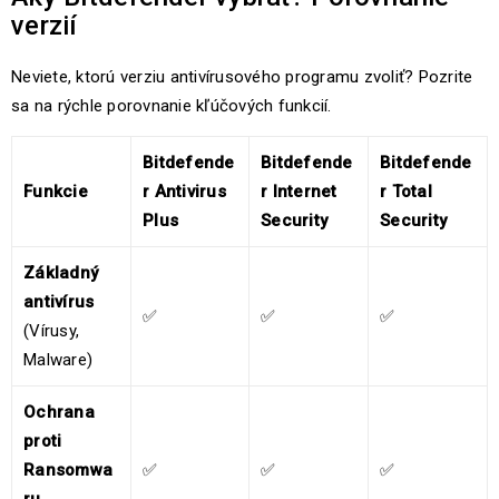
verzií
Neviete, ktorú verziu antivírusového programu zvoliť? Pozrite
sa na rýchle porovnanie kľúčových funkcií.
Bitdefende
Bitdefende
Bitdefende
Funkcie
r Antivirus
r Internet
r Total
Plus
Security
Security
Základný
antivírus
✅
✅
✅
(Vírusy,
Malware)
Ochrana
proti
Ransomwa
✅
✅
✅