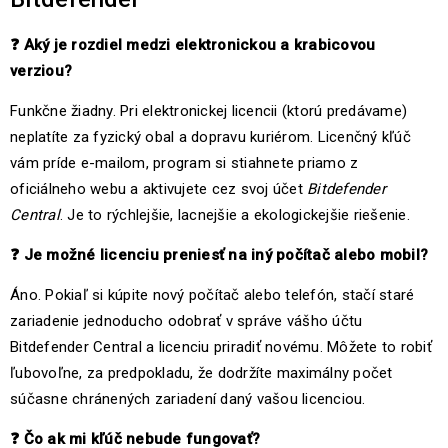
❓
Aký je rozdiel medzi elektronickou a krabicovou
verziou?
Funkčne žiadny. Pri elektronickej licencii (ktorú predávame)
neplatíte za fyzický obal a dopravu kuriérom. Licenčný kľúč
vám príde e-mailom, program si stiahnete priamo z
oficiálneho webu a aktivujete cez svoj účet
Bitdefender
Central
. Je to rýchlejšie, lacnejšie a ekologickejšie riešenie.
❓
Je možné licenciu preniesť na iný počítač alebo mobil?
Áno. Pokiaľ si kúpite nový počítač alebo telefón, stačí staré
zariadenie jednoducho odobrať v správe vášho účtu
Bitdefender Central a licenciu priradiť novému. Môžete to robiť
ľubovoľne, za predpokladu, že dodržíte maximálny počet
súčasne chránených zariadení daný vašou licenciou.
❓
Čo ak mi kľúč nebude fungovať?