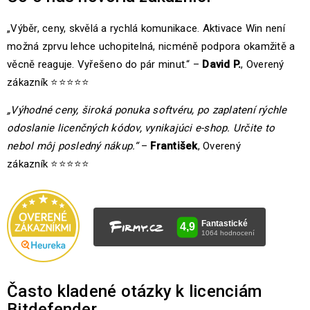
„Výběr, ceny, skvělá a rychlá komunikace. Aktivace Win není
možná zprvu lehce uchopitelná, nicméně podpora okamžitě a
věcně reaguje. Vyřešeno do pár minut.“ –
David P.
, Overený
zákazník ⭐⭐⭐⭐⭐
„Výhodné ceny, široká ponuka softvéru, po zaplatení rýchle
odoslanie licenčných kódov, vynikajúci e-shop. Určite to
nebol môj posledný nákup.“
–
František
, Overený
zákazník ⭐⭐⭐⭐⭐
Často kladené otázky k licenciám
Bitdefender