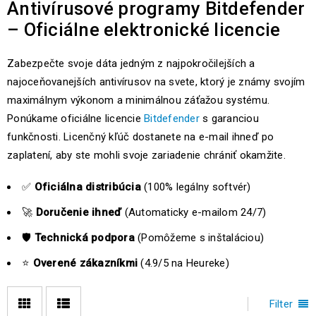
Antivírusové programy Bitdefender
– Oficiálne elektronické licencie
Zabezpečte svoje dáta jedným z najpokročilejších a
najoceňovanejších antivírusov na svete, ktorý je známy svojím
maximálnym výkonom a minimálnou záťažou systému.
Ponúkame oficiálne licencie
Bitdefender
s garanciou
funkčnosti. Licenčný kľúč dostanete na e-mail ihneď po
zaplatení, aby ste mohli svoje zariadenie chrániť okamžite.
✅
Oficiálna distribúcia
(100% legálny softvér)
🚀
Doručenie ihneď
(Automaticky e-mailom 24/7)
🛡️
Technická podpora
(Pomôžeme s inštaláciou)
⭐
Overené zákazníkmi
(4.9/5 na Heureke)
Filter