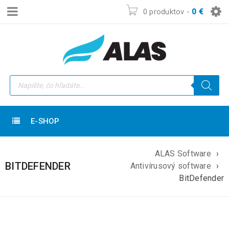
0 produktov
-
0
€
E-SHOP
ALAS Software
›
BITDEFENDER
Antivírusový software
›
BitDefender