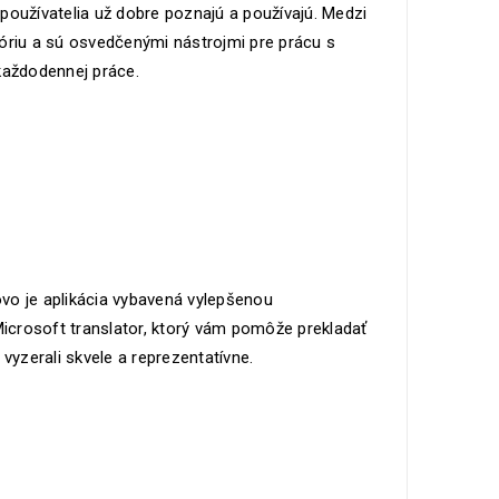
é používatelia už dobre poznajú a používajú. Medzi
stóriu a sú osvedčenými nástrojmi pre prácu s
každodennej práce.
vo je aplikácia vybavená vylepšenou
icrosoft translator, ktorý vám pomôže prekladať
yzerali skvele a reprezentatívne.