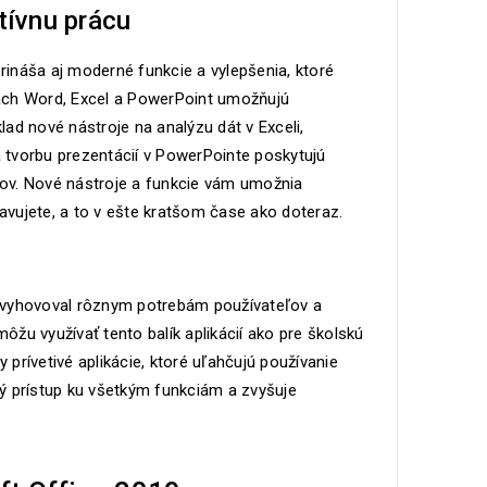
tívnu prácu
prináša aj moderné funkcie a vylepšenia, ktoré
ciách Word, Excel a PowerPoint umožňujú
lad nové nástroje na analýzu dát v Exceli,
 tvorbu prezentácií v PowerPointe poskytujú
ntov. Nové nástroje a funkcie vám umožnia
tavujete, a to v ešte kratšom čase ako doteraz.
y vyhovoval rôznym potrebám používateľov a
 môžu využívať tento balík aplikácií ako pre školskú
 prívetivé aplikácie, ktoré uľahčujú používanie
hký prístup ku všetkým funkciám a zvyšuje