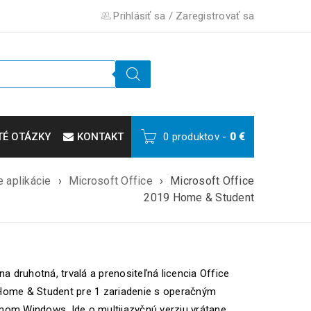
Prihlásiť sa
/
Zaregistrovať sa
TÉ OTÁZKY
KONTAKT
0 produktov
-
0
€
 aplikácie
›
Microsoft Office
›
Microsoft Office
2019 Home & Student
lna druhotná, trvalá a prenositeľná licencia Office
Home & Student pre 1 zariadenie s operačným
om Windows. Ide o multijazyčnú verziu vrátane