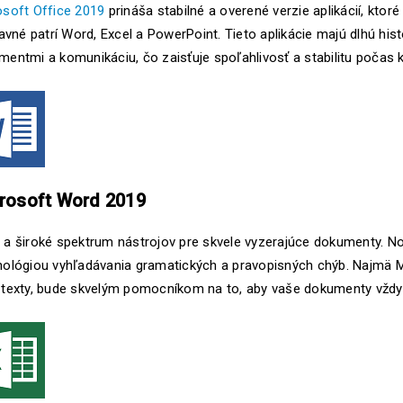
osoft Office 2019
prináša stabilné a overené verzie aplikácií, ktor
lavné patrí Word, Excel a PowerPoint. Tieto aplikácie majú dlhú hi
entmi a komunikáciu, čo zaisťuje spoľahlivosť a stabilitu počas 
rosoft Word 2019
 a široké spektrum nástrojov pre skvele vyzerajúce dokumenty. No
nológiou vyhľadávania gramatických a pravopisných chýb. Najmä M
 texty, bude skvelým pomocníkom na to, aby vaše dokumenty vždy v