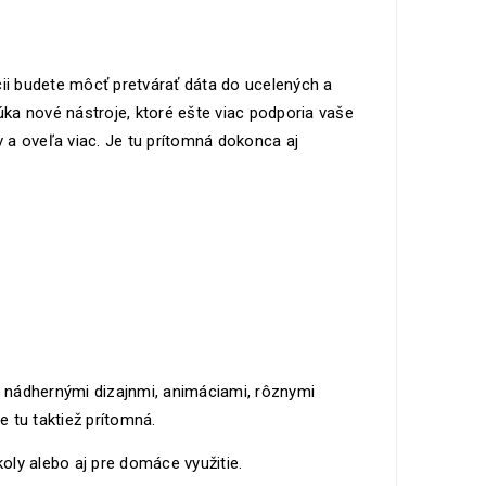
ácii budete môcť pretvárať dáta do ucelených a
ka nové nástroje, ktoré ešte viac podporia vaše
 a oveľa viac. Je tu prítomná dokonca aj
je nádhernými dizajnmi, animáciami, rôznymi
 tu taktiež prítomná.
ly alebo aj pre domáce využitie.