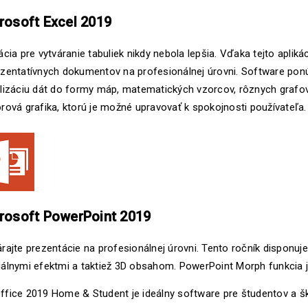
rosoft Excel 2019
ácia pre vytváranie tabuliek nikdy nebola lepšia. Vďaka tejto aplik
ezentatívnych dokumentov na profesionálnej úrovni. Software ponú
alizáciu dát do formy máp, matematických vzorcov, rôznych grafov
rová grafika, ktorú je možné upravovať k spokojnosti používateľa.
rosoft PowerPoint 2019
rajte prezentácie na profesionálnej úrovni. Tento ročník disponu
álnymi efektmi a taktiež 3D obsahom. PowerPoint Morph funkcia je
fice 2019 Home & Student je ideálny software pre študentov a ško