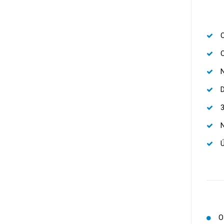
O
N
N
O