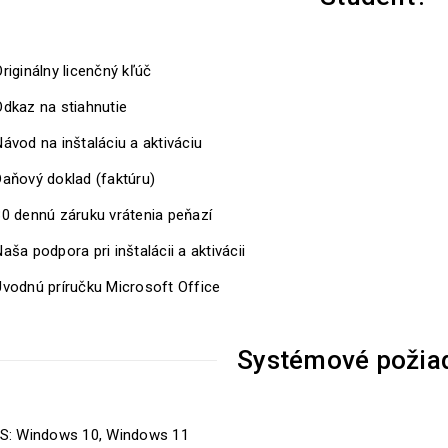
riginálny licenčný kľúč
Odkaz na stiahnutie
ávod na inštaláciu a aktiváciu
Daňový doklad (faktúru)
30 dennú záruku vrátenia peňazí
aša podpora pri inštalácii a aktivácii
Úvodnú príručku Microsoft Office
Systémové požia
S: Windows 10, Windows 11