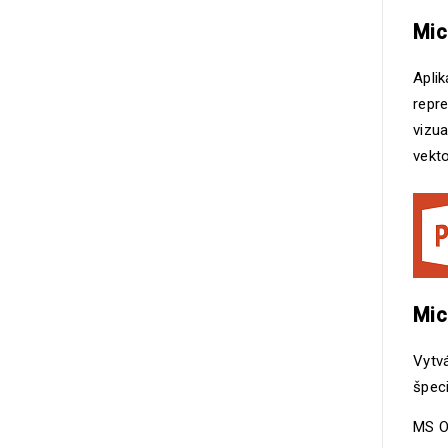
Mic
Aplik
repr
vizu
vekto
Mic
Vytvá
špeci
MS Of