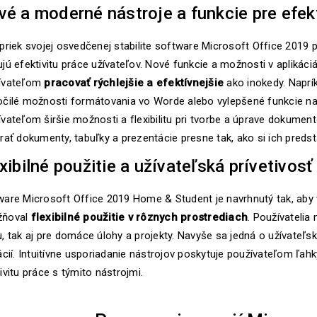
é a moderné nástroje a funkcie pre efek
priek svojej osvedčenej stabilite software Microsoft Office 2019 
jú efektivitu práce užívateľov. Nové funkcie a možnosti v apliká
ívateľom
pracovať rýchlejšie a efektívnejšie
ako inokedy. Naprík
očilé možnosti formátovania vo Worde alebo vylepšené funkcie na
vateľom širšie možnosti a flexibilitu pri tvorbe a úprave dokume
rať dokumenty, tabuľky a prezentácie presne tak, ako si ich preds
xibilné použitie a užívateľská prívetivosť
ware Microsoft Office 2019 Home & Student je navrhnutý tak, ab
ňoval
flexibilné použitie v rôznych prostrediach
. Používatelia
, tak aj pre domáce úlohy a projekty. Navyše sa jedná o užívateľsky
ácií. Intuitívne usporiadanie nástrojov poskytuje používateľom ľa
ivitu práce s týmito nástrojmi.