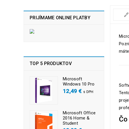
PRIJÍMAME ONLINE PLATBY
Micr
Pozr
máte
TOP 5 PRODUKTOV
Microsoft
Windows 10 Pro
Soft
12,49
€
s DPH
Tento
proj
profe
Microsoft Office
Čo
2016 Home &
Student