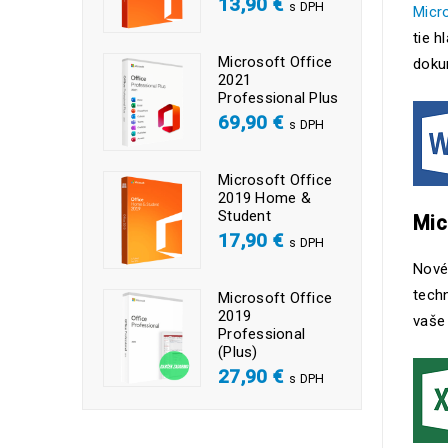
13,90
€
s DPH
Micr
tie h
Microsoft Office
dokum
2021
Professional Plus
69,90
€
s DPH
Microsoft Office
2019 Home &
Student
Mic
17,90
€
s DPH
Nové
tech
Microsoft Office
2019
vaše
Professional
(Plus)
27,90
€
s DPH