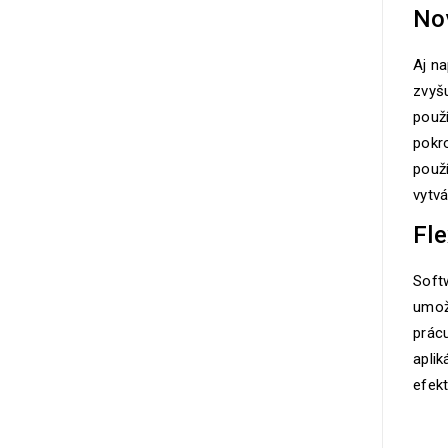
Nov
Aj na
zvyšu
použ
pokr
použí
vytvá
Fle
Soft
umož
prácu
aplik
efekt