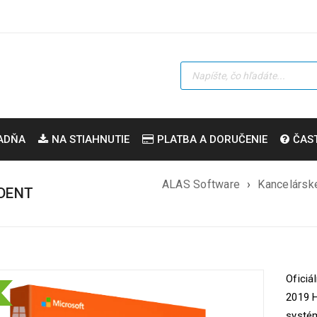
ADŇA
NA STIAHNUTIE
PLATBA A DORUČENIE
ČAS
ALAS Software
›
Kancelárske
UDENT
Oficiá
2019 
systém