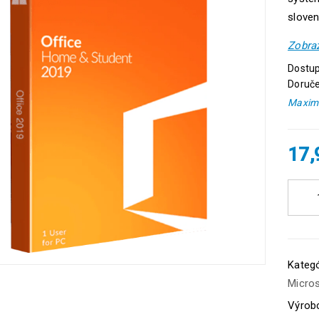
sloven
Zobraz
Dostup
Doruče
Maximá
17
Kategó
Micros
Výrob