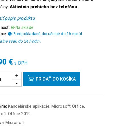
činy.
Aktivácia prebieha bez telefónu.
iť popis produktu
nosť:
Na sklade
nie:
Predpokladané doručenie do 15 minút
lne však do 24 hodín.
,90
€
s DPH
PRIDAŤ DO KOŠÍKA
rie:
Kancelárske aplikácie
,
Microsoft Office
,
oft Office 2019
ca:
Microsoft