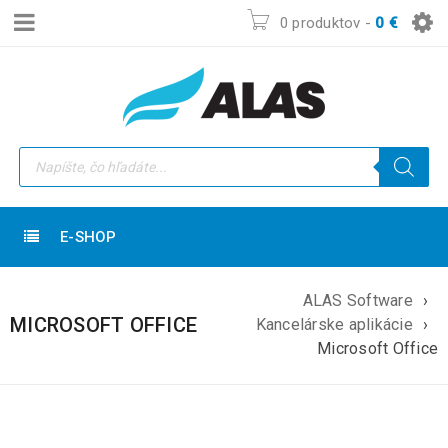
0 produktov
-
0
€
E-SHOP
ALAS Software
›
MICROSOFT OFFICE
Kancelárske aplikácie
›
Microsoft Office