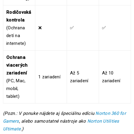
Rodičovská
kontrola
(Ochrana
❌
✅
✅
detí na
internete)
Ochrana
viacerých
zariadení
Až 5
Až 10
1 zariadení
(PC, Mac,
zariadení
zariadení
mobil,
tablet)
(Pozn.: V ponuke nájdete aj špeciálnu edíciu
Norton 360 for
Gamers
, alebo samostatné nástroje ako
Norton Utilities
Ultimate
.)