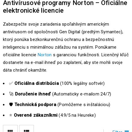
Antivírusové programy Norton – Oficiálne
elektronické licencie
Zabezpečte svoje zariadenia spoľahlivým americkým
antivírusom od spoločnosti Gen Digital (predtým Symantec),
ktorý ponúka bezkonkurenčnú ochranu a bezpečnostnú
inteligenciu s minimálnou záťažou na systém. Ponúkame
oficiálne licencie
Norton
s garanciou funkčnosti. Licenčný kľúč
dostanete na e-mail ihneď po zaplatení, aby ste mohli svoje
dáta chrániť okamžite.
✅
Oficiálna distribúcia
(100% legálny softvér)
🚀
Doručenie ihneď
(Automaticky e-mailom 24/7)
🛡️
Technická podpora
(Pomôžeme s inštaláciou)
⭐
Overené zákazníkmi
(4.9/5 na Heureke)