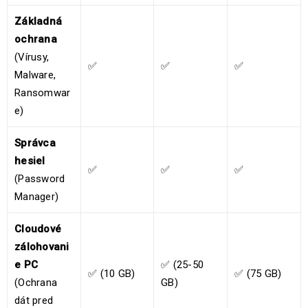
Základná
ochrana
(Vírusy,
✅
✅
✅
Malware,
Ransomwar
e)
Správca
hesiel
✅
✅
✅
(Password
Manager)
Cloudové
zálohovani
e PC
✅ (25-50
✅ (10 GB)
✅ (75 GB)
(Ochrana
GB)
dát pred