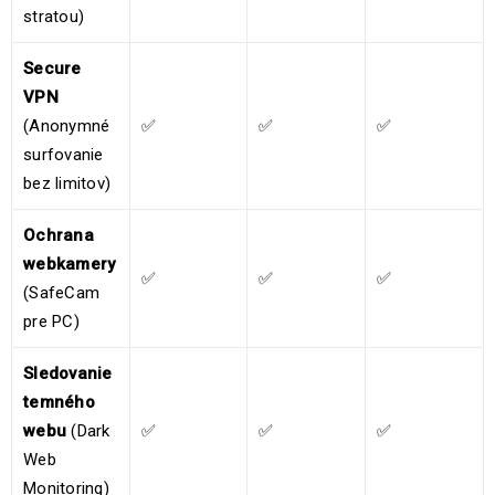
stratou)
Secure
VPN
(Anonymné
✅
✅
✅
surfovanie
bez limitov)
Ochrana
webkamery
✅
✅
✅
(SafeCam
pre PC)
Sledovanie
temného
webu
(Dark
✅
✅
✅
Web
Monitoring)