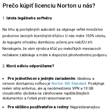
Prečo kúpiť licenciu Norton u nás?
Istota legálneho softvéru
Na trhu aj pochybných aukciách sa objavuje veľké množstvo
podozrivo lacných licenčných kľúčov. U nás máte 100% istotu,
že kupujete oficiálnu distribúciu určenú pre náš/EU trh.
Neriskujete, že vám výrobca kľúč po niekoľkých mesiacoch
nečakane zablokuje a máte k dispozícii plnohodnotnú podporu.
Ktorú edíciu odporúčame?
Pre jednotlivcov s jedným zariadením:
Ideálnou a
cenovo dostupnou voľbou je
Norton 360 Standard
. Poskytuje
nielen silný antivírus, ale aj neobmedzenú VPN a 10 GB
cloudového úložiska na zálohovanie najdôležitejších
dokumentov a fotiek pred ransomwarom.
Pre väčšinu používateľov a rodiny:
Najpredávanejšou