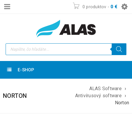
0 produktov
-
0
€
E-SHOP
ALAS Software
›
NORTON
Antivírusový software
›
Norton