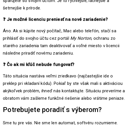
spárujete so svojim účtom. Je to rýchlejšie, lacnejšie a
šetrnejšie k prírode.
❓
Je možné licenciu preniesť na nové zariadenie?
Áno. Ak si kúpite nový počítač, Mac alebo telefón, stačí sa
prihlásiť do svojho účtu cez portál
My Norton
, ochranu zo
starého zariadenia tam deaktivovať a voľné miesto v licencii
následne priradiť novému zariadeniu.
❓
Čo ak mi kľúč nebude fungovať?
Táto situácia nastáva veľmi zriedkavo (najčastejšie ide o
preklep pri vkladaní kódu). Pokiaľ by ste však mali s aktiváciou
akýkoľvek problém, ihneď nás kontaktujte. Situáciu preveríme a
obratom vám zašleme funkčné riešenie alebo vrátime peniaze.
Potrebujete poradiť s výberom?
Sme tu pre vás. Nie sme len automat, softvéru rozumieme.