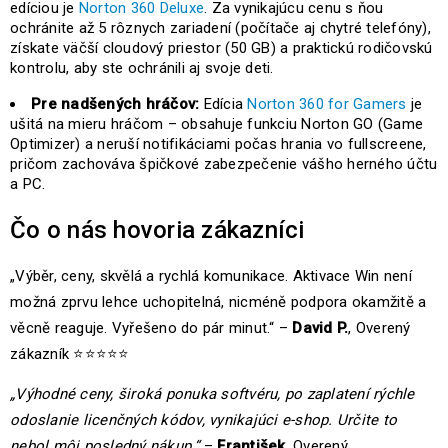
edíciou je
Norton 360 Deluxe
. Za vynikajúcu cenu s ňou
ochránite až 5 rôznych zariadení (počítače aj chytré telefóny),
získate väčší cloudový priestor (50 GB) a praktickú rodičovskú
kontrolu, aby ste ochránili aj svoje deti.
Pre nadšených hráčov:
Edícia
Norton 360 for Gamers
je
ušitá na mieru hráčom – obsahuje funkciu Norton GO (Game
Optimizer) a neruší notifikáciami počas hrania vo fullscreene,
pričom zachováva špičkové zabezpečenie vášho herného účtu
a PC.
Čo o nás hovoria zákazníci
„Výběr, ceny, skvělá a rychlá komunikace. Aktivace Win není
možná zprvu lehce uchopitelná, nicméně podpora okamžitě a
věcně reaguje. Vyřešeno do pár minut.“ –
David P.
, Overený
zákazník ⭐⭐⭐⭐⭐
„Výhodné ceny, široká ponuka softvéru, po zaplatení rýchle
odoslanie licenčných kódov, vynikajúci e-shop. Určite to
nebol môj posledný nákup.“
–
František
, Overený