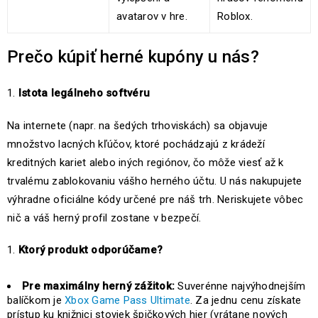
avatarov v hre.
Roblox.
Prečo kúpiť herné kupóny u nás?
Istota legálneho softvéru
Na internete (napr. na šedých trhoviskách) sa objavuje
množstvo lacných kľúčov, ktoré pochádzajú z krádeží
kreditných kariet alebo iných regiónov, čo môže viesť až k
trvalému zablokovaniu vášho herného účtu. U nás nakupujete
výhradne oficiálne kódy určené pre náš trh. Neriskujete vôbec
nič a váš herný profil zostane v bezpečí.
Ktorý produkt odporúčame?
Pre maximálny herný zážitok:
Suverénne najvýhodnejším
balíčkom je
Xbox Game Pass Ultimate
. Za jednu cenu získate
prístup ku knižnici stoviek špičkových hier (vrátane nových