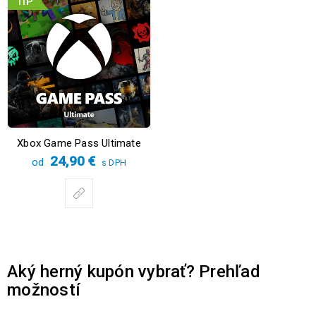
TIP
Xbox Game Pass Ultimate
24,90
€
od
s DPH
Aký herný kupón vybrať? Prehľad
možností