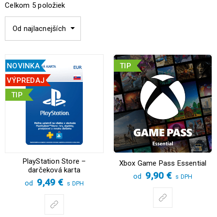
Celkom 5 položiek
Od najlacnejších
NOVINKA
TIP
VÝPREDAJ
TIP
PlayStation Store –
Xbox Game Pass Essential
darčeková karta
9,90
€
od
s DPH
9,49
€
od
s DPH