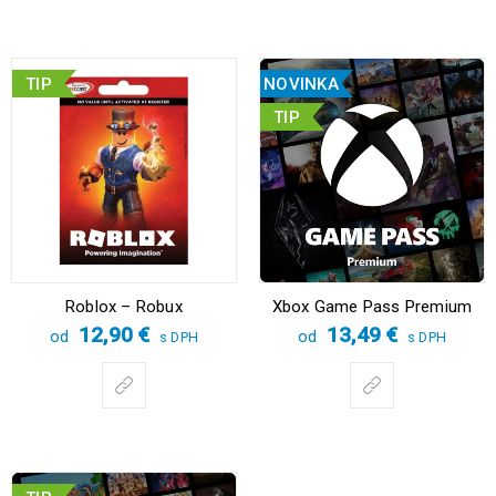
TIP
NOVINKA
TIP
Roblox – Robux
Xbox Game Pass Premium
12,90
€
13,49
€
od
od
s DPH
s DPH