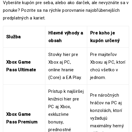
Vyberáte kupón pre seba, alebo ako darček, ale nevyznáte sa v
ponuke? Pozrite sa na rýchle porovnanie najobľúbenejších
predplatných a kariet.
Hlavné výhody a
Pre koho je
Služba
obsah
kupón určený
Stovky hier pre
Pre majiteľov
Xbox Game
Xbox aj PC,
Xboxu aj PC, ktorí
Pass Ultimate
online hranie
chcú všetko v
(Core) a EA Play.
jednom.
Prístup k najširšej
Pre náročných
knižnici hier pre
hráčov na PC aj
PC aj Xbox,
konzolách, ktorí
Xbox Game
exkluzívne
vyžadujú
Pass Premium
bonusy,
maximálny herný
prednostné