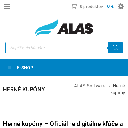
0 produktov
-
0
€
E-SHOP
ALAS Software
›
Herné
HERNÉ KUPÓNY
kupóny
Herné kupóny – Oficiálne digitálne kľúče a