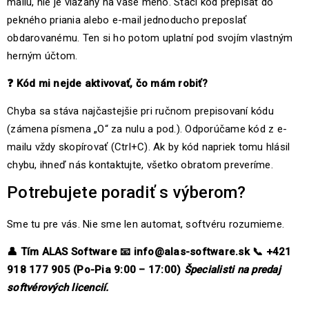
mailu, nie je viazaný na vaše meno. Stačí kód prepísať do
pekného priania alebo e-mail jednoducho preposlať
obdarovanému. Ten si ho potom uplatní pod svojím vlastným
herným účtom.
❓
Kód mi nejde aktivovať, čo mám robiť?
Chyba sa stáva najčastejšie pri ručnom prepisovaní kódu
(zámena písmena „O“ za nulu a pod.). Odporúčame kód z e-
mailu vždy skopírovať (Ctrl+C). Ak by kód napriek tomu hlásil
chybu, ihneď nás kontaktujte, všetko obratom preveríme.
Potrebujete poradiť s výberom?
Sme tu pre vás. Nie sme len automat, softvéru rozumieme.
👤
Tím ALAS Software
📧
info@alas-software.sk
📞
+421
918 177 905 (Po-Pia 9:00 – 17:00)
Špecialisti na predaj
softvérových licencií.