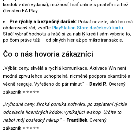
kôstok v deň vydania), možnosť hrať online s priateľmi a tiež
členstvo EA Play.
Pre rýchly a bezpečný darček:
Pokiaľ neviete, akú hru má
obdarovaný rád, zvoľte
PlayStation Store darčekovú kartu
.
Stačí vybrať hodnotu a hráč si za nabitý kredit sám vyberie to,
po čom práve túži – od plných hier až po mikrotransakcie.
Čo o nás hovoria zákazníci
„Výběr, ceny, skvělá a rychlá komunikace. Aktivace Win není
možná zprvu lehce uchopitelná, nicméně podpora okamžitě a
věcně reaguje. Vyřešeno do pár minut.“ –
David P.
, Overený
zákazník ⭐⭐⭐⭐⭐
„Výhodné ceny, široká ponuka softvéru, po zaplatení rýchle
odoslanie licenčných kódov, vynikajúci e-shop. Určite to
nebol môj posledný nákup.“
–
František
, Overený
zákazník ⭐⭐⭐⭐⭐