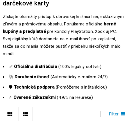
darčekové karty
Získajte okamžitý prístup k obrovskej knižnici hier, exkluzívnym
zľavám a prémiovému obsahu. Ponúkame oficiálne
herné
kupóny a predplatné
pre konzoly PlayStation, Xbox aj PC.
Svoj digitálny kľúč dostanete na e-mail ihneď po zaplatení,
takže sa do hrania môžete pustiť v priebehu niekoľkých málo
minút.
✅
Oficiálna distribúcia
(100% legálny softvér)
🚀
Doručenie ihneď
(Automaticky e-mailom 24/7)
🛡️
Technická podpora
(Pomôžeme s inštaláciou)
⭐
Overené zákazníkmi
(4.9/5 na Heureke)
Filter