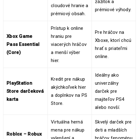
zážitok a
cloudové hranie a
prémiové výhody.
prémiový obsah.
Prístup k online
Pre hráčov na
Xbox Game
hraniu pre
Xboxe, ktorí chcú
Pass Essential
viacerých hráčov
hrať s priateľmi
(Core)
a menší výber
online.
hier.
Ideálny ako
Kredit pre nákup
PlayStation
univerzálny
akýchkoľvek hier
Store darčeková
darček pre
a doplnkov na PS
karta
majiteľov PS4
Store.
alebo novší.
Virtuálna herná
Skvelý darček pre
mena pre nákup
deti a mladších
Roblox – Robux
vylepšení a
hráčov fenoménu