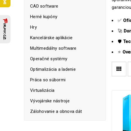
CAD software
garanciou
Herné kupóny
✅
Ofi
Hry
🚀
Dor
Kancelárske aplikácie
🛡️
Tec
Multimediálny software
⭐
Ove
Operačné systémy
Optimalizácia a ladenie
Práca so súbormi
Virtualizácia
Vývojárske nástroje
Zálohovanie a obnova dát