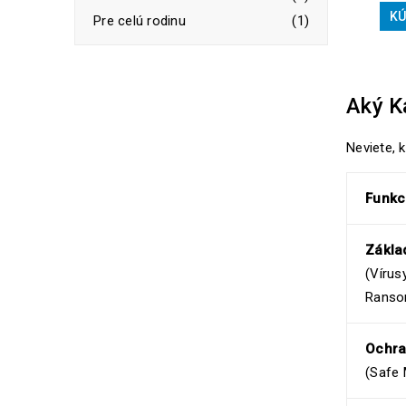
KÚ
Pre celú rodinu
(1)
Aký K
Neviete, 
Funkc
Základ
(Vírus
Ranso
Ochra
(Safe