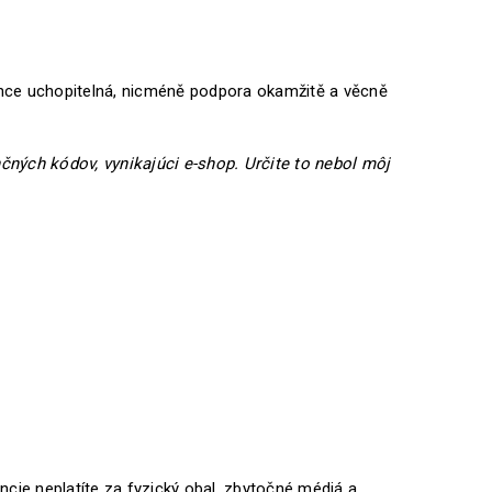
lehce uchopitelná, nicméně podpora okamžitě a věcně
nčných kódov, vynikajúci e-shop. Určite to nebol môj
encie neplatíte za fyzický obal, zbytočné médiá a