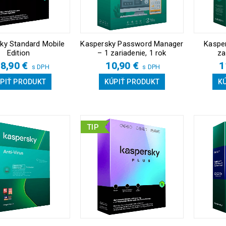
ky Standard Mobile
Kaspersky Password Manager
Kasper
Edition
– 1 zariadenie, 1 rok
za
8,90
€
10,90
€
1
s DPH
s DPH
PIŤ PRODUKT
KÚPIŤ PRODUKT
K
TIP