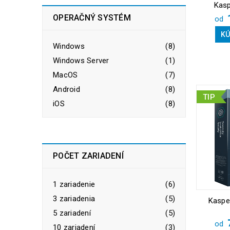
Kasp
OPERAČNÝ SYSTÉM
od
KÚ
Windows
(8)
Windows Server
(1)
MacOS
(7)
Android
(8)
TIP
iOS
(8)
POČET ZARIADENÍ
1 zariadenie
(6)
3 zariadenia
(5)
Kaspe
5 zariadení
(5)
od
10 zariadení
(3)