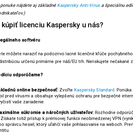
 ponuke nájdete aj základné
Kaspersky Anti-Virus
a špeciálnu edí
odnikateľov.)
 kúpiť licenciu Kaspersky u nás?
 legálneho softvéru
ete môžete naraziť na podozrivo lacné licenčné kľúče pochybného
 distribúciu určenú primárne pre náš/EU trh. Neriskujete nečakan
edíciu odporúčame?
ákladnú online bezpečnosť:
Zvoľte
Kaspersky Standard
. Ponúka
il pred vírusmi a obsahuje vylepšenú ochranu pre bezpečné inter
vyčistí vaše zariadenie.
aximálne súkromie a náročných užívateľov:
Rozhodne odpor
. Získate totiž prístup k prémiovej funkcii neobmedzenej VPN (vyni
ho správcu hesiel, ktorý uľahčí vaše prihlasovanie na weboch. Pre
ntitu.