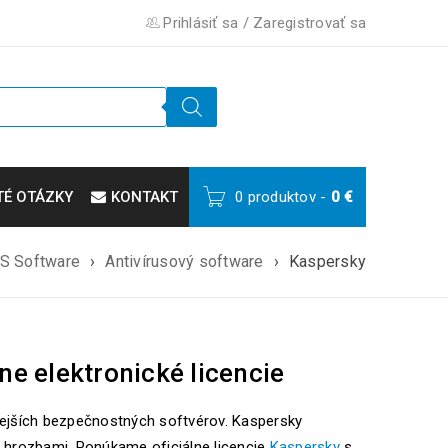
Prihlásiť sa
/
Zaregistrovať sa
TÉ OTÁZKY
KONTAKT
0 produktov
-
0
€
S Software
›
Antivírusový software
›
Kaspersky
ne elektronické licencie
ejších bezpečnostných softvérov. Kaspersky
e hrozbami. Ponúkame oficiálne licencie
Kaspersky
s