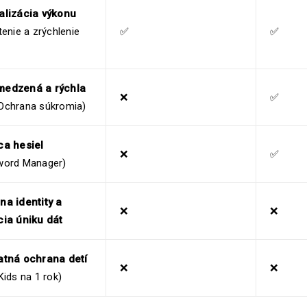
alizácia výkonu
tenie a zrýchlenie
✅
✅
edzená a rýchla
❌
✅
Ochrana súkromia)
ca hesiel
❌
✅
word Manager)
na identity a
❌
❌
cia úniku dát
atná ochrana detí
❌
❌
Kids na 1 rok)