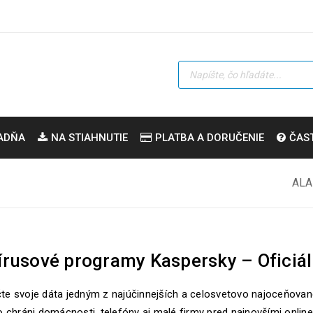
ADŇA
NA STIAHNUTIE
PLATBA A DORUČENIE
ČAS
ALA
írusové programy Kaspersky – Oficiál
e svoje dáta jedným z najúčinnejších a celosvetovo najoceňovan
o chráni domácnosti, telefóny aj malé firmy pred najnovšími onlin