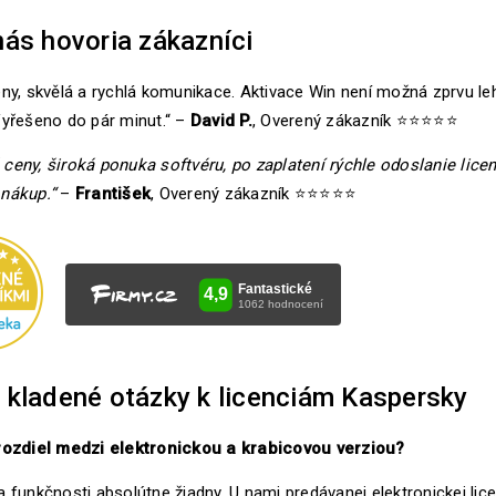
nás hovoria zákazníci
eny, skvělá a rychlá komunikace. Aktivace Win není možná zprvu 
Vyřešeno do pár minut.“ –
David P.
, Overený zákazník ⭐⭐⭐⭐⭐
ceny, široká ponuka softvéru, po zaplatení rýchle odoslanie lice
nákup.“
–
František
, Overený zákazník ⭐⭐⭐⭐⭐
 kladené otázky k licenciám Kaspersky
rozdiel medzi elektronickou a krabicovou verziou?
a funkčnosti absolútne žiadny. U nami predávanej elektronickej lic