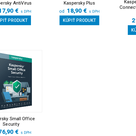
Kaspe
ersky AntiVirus
Kaspersky Plus
Connect
17,90
€
18,90
€
od
s DPH
s DPH
2
PIŤ PRODUKT
KÚPIŤ PRODUKT
K
rsky Small Office
Security
76,90
€
s DPH