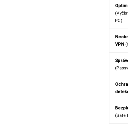
Optim
(Vyčis
PC)
Neobm
VPN
(
Správ
(Pass
Ochra
detek
Bezpl
(Safe 