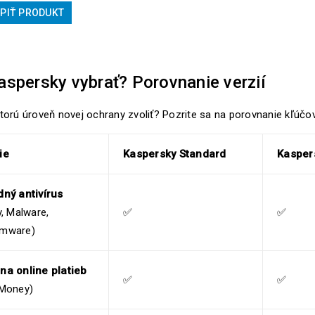
PIŤ PRODUKT
aspersky vybrať? Porovnanie verzií
ktorú úroveň novej ochrany zvoliť? Pozrite sa na porovnanie kľúč
ie
Kaspersky Standard
Kasper
ný antivírus
y, Malware,
✅
✅
mware)
na online platieb
✅
✅
 Money)