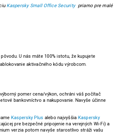
ciu
Kaspersky Small Office Security
priamo pre malé
 pôvodu. U nás máte 100% istotu, že kupujete
é zablokovanie aktivačného kódu výrobcom.
 výborný pomer cena/výkon, ochráni váš počítač
netové bankovníctvo a nakupovanie. Navyše účinne
účame
Kaspersky Plus
alebo najvyššia
Kaspersky
kajúcej pre bezpečné pripojenie na verejných Wi-Fi) a
mium verzia potom navyše starostlivo stráži vašu