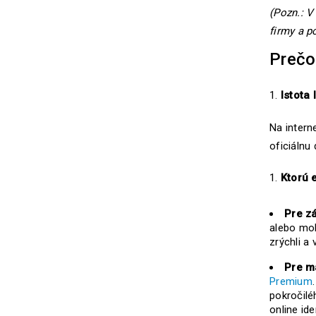
(Pozn.: V
firmy a p
Prečo
Istota
Na intern
oficiálnu
Ktorú 
Pre z
alebo mob
zrýchli a 
Pre m
Premium
pokročilé
online ide