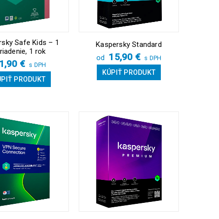
sky Safe Kids – 1
Kaspersky Standard
riadenie, 1 rok
15,90
€
od
s DPH
1,90
€
s DPH
KÚPIŤ PRODUKT
ÚPIŤ PRODUKT