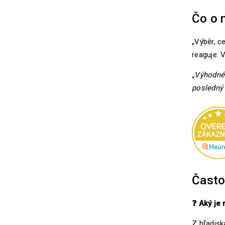
Čo o 
„Výběr, c
reaguje. 
„Výhodné 
posledný 
Často
❓
Aký je 
Z hľadisk