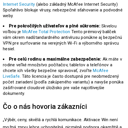
Internet Security
(alebo základný McAfee Internet Security)
Spoľahlivo blokuje vírusy, nebezpečné sťahovanie a podvodné
weby.
Pre pokročilých užívateľov a plné súkromie:
Skvelou
voľbou je
McAfee Total Protection
Tento prémiový balíček
vám okrem nadštandardného antivírusu ponúkne aj bezpečnú
VPN pre surfovanie na verejných Wi-Fi a výborného správcu
hesiel.
Pre celú rodinu a maximálne zabezpečenie:
Ak máte v
rodine veľké množstvo počítačov, tabletov a telefónov a
chcete ich všetky bezpečne spravovať, zvoľte
McAfee
LiveSafe
. Táto licencia je často dostupná pre neobmedzený
počet zariadení (podľa zakúpeného variantu) a navyše ponúka
zašifrované cloudové úložisko pre vaše najcitlivejšie
dokumenty.
Čo o nás hovoria zákazníci
„Výběr, ceny, skvělá a rychlá komunikace. Aktivace Win není
možná zprvu lehce uchopitelná, nicméně podpora okamžitě a