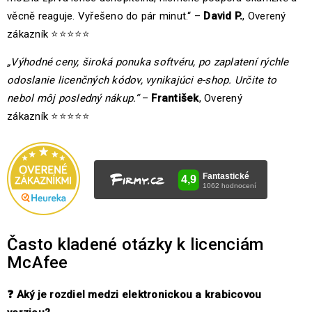
věcně reaguje. Vyřešeno do pár minut.“ –
David P.
, Overený
zákazník ⭐⭐⭐⭐⭐
„Výhodné ceny, široká ponuka softvéru, po zaplatení rýchle
odoslanie licenčných kódov, vynikajúci e-shop. Určite to
nebol môj posledný nákup.“
–
František
, Overený
zákazník ⭐⭐⭐⭐⭐
Často kladené otázky k licenciám
McAfee
❓
Aký je rozdiel medzi elektronickou a krabicovou