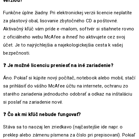
verziou?
Funkčne úplne žiadny. Pri elektronickej verzii licencie neplatíte
za plastový obal, lisovanie zbytočného CD a poštovné.
Aktivačný kľúč vám príde e-mailom, softvér si stiahnete rovno
z oficiálneho webu McAfee a ihneď ho aktivujete cez svoj
účet. Je to najrýchlejšia a najekologickejšia cesta k vašej
bezpečnosti.
❓
Je možné licenciu preniesť na iné zariadenie?
Áno. Pokiaľ si kúpite nový počítač, notebook alebo mobil, stačí
sa prihlásiť do vášho McAfee účtu na internete, ochranu zo
starého zariadenia jednoducho odobrať a odkaz na inštaláciu
si poslať na zariadenie nové.
❓
Čo ak mi kľúč nebude fungovať?
Stáva sa to naozaj len zriedkavo (najčastejšie ide napr. o
preklep alebo zámenu písmena za číslo pri prepisovaní). Pokiaľ