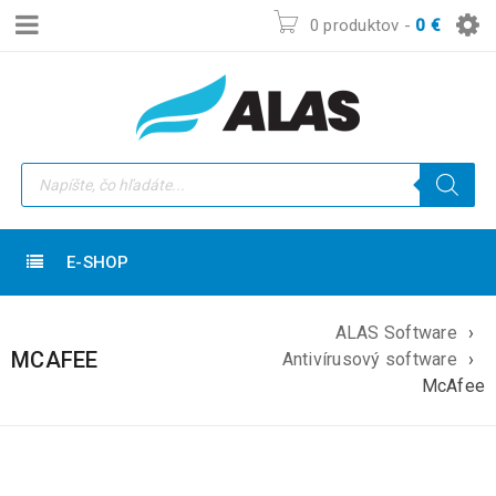
0 produktov
-
0
€
E-SHOP
ALAS Software
›
MCAFEE
Antivírusový software
›
McAfee