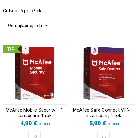
Celkom 5 položiek
Od najlacnejších
TIP
McAfee Mobile Security – 1
McAfee Safe Connect VPN –
zariadenie, 1 rok
5 zariadení, 1 rok
4,90
€
5,90
€
s DPH
s DPH