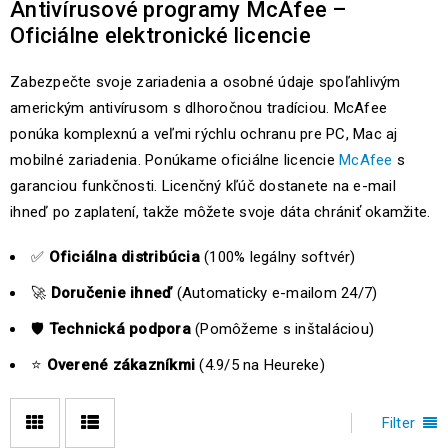
Antivírusové programy McAfee –
Oficiálne elektronické licencie
Zabezpečte svoje zariadenia a osobné údaje spoľahlivým
americkým antivírusom s dlhoročnou tradíciou. McAfee
ponúka komplexnú a veľmi rýchlu ochranu pre PC, Mac aj
mobilné zariadenia. Ponúkame oficiálne licencie
McAfee
s
garanciou funkčnosti. Licenčný kľúč dostanete na e-mail
ihneď po zaplatení, takže môžete svoje dáta chrániť okamžite.
✅
Oficiálna distribúcia
(100% legálny softvér)
🚀
Doručenie ihneď
(Automaticky e-mailom 24/7)
🛡️
Technická podpora
(Pomôžeme s inštaláciou)
⭐
Overené zákazníkmi
(4.9/5 na Heureke)
Filter