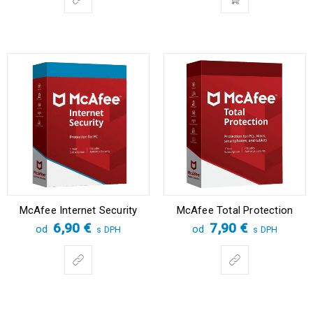
McAfee Internet Security
McAfee Total Protection
6,90
€
7,90
€
od
od
s DPH
s DPH