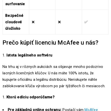
surfovanie
Bezpečné
cloudové
❌
❌
✅
úložisko
Prečo kúpiť licenciu McAfee u nás?
Istota legálneho softvéru
Na trhu aj v rôznych aukciách sa objavuje mnoho podozrivo
lacných licenčných kľúčov. U nás máte 100% istotu, že
kupujete oficiálnu a legálnu distribúciu. Neriskujete náhle
zablokovanie kľúča výrobcom po pár týždňoch či mesiacoch.
Ktorú edíciu odporúčame?
Pre základnú online ochranu:
Postačí vám
McAfee