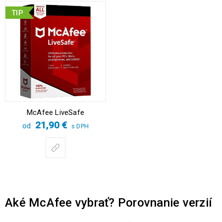
TIP
McAfee LiveSafe
21,90
€
od
s DPH
Aké McAfee vybrať? Porovnanie verzií