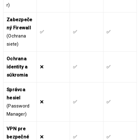
r)
Zabezpeče
ný Firewall
✅
✅
✅
(Ochrana
siete)
Ochrana
identity a
❌
✅
✅
súkromia
Správca
hesiel
❌
✅
✅
(Password
Manager)
VPN pre
bezpečné
❌
✅
✅