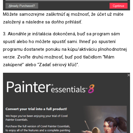
Môžete samozrejme zaškrtnúť aj možnosť, že účet už máte
založený a následne sa doňho prihlásiť.
3. Akonáhle je inštalácia dokončená, buď sa program sám
spustí alebo ho môžete spustiť sami. Ihneď po spustení
programu dostanete ponuku na kúpu/aktiváciu plnohodnotnej
verzie. Zvoľte druhú možnosť, buď pod tlačidlom “Mám
zakúpené” alebo “Zadať sériový kľúč”.