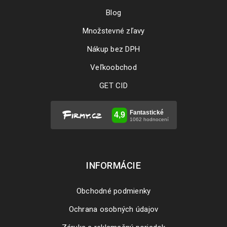
Blog
Množstevné zľavy
Nákup bez DPH
Veľkoobchod
Inštalácia a aktivácia produktov AOMEI
GET CID
15
1639
JAN
3. Po dokončení inštalácie kliknite na tlačidlo “Register”. 4.
Zadajte licenčný kľúč a je hotovo.
INFORMÁCIE
ČÍTAJ VIAC
Obchodné podmienky
Ochrana osobných údajov