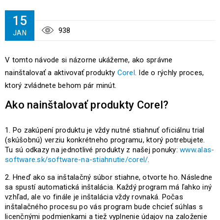
15
938
JAN
V tomto návode si názorne ukážeme, ako správne
nainštalovať a aktivovať produkty
Corel
. Ide o rýchly proces,
ktorý zvládnete behom pár minút.
Ako nainštalovať produkty Corel?
Po zakúpení produktu je vždy nutné stiahnuť oficiálnu trial
(skúšobnú) verziu konkrétneho programu, ktorý potrebujete.
Tu sú odkazy na jednotlivé produkty z našej ponuky:
www.alas-
software.sk/software-na-stiahnutie/corel/
.
Hneď ako sa inštalačný súbor stiahne, otvorte ho. Následne
sa spustí automatická inštalácia. Každý program má ľahko iný
vzhľad, ale vo finále je inštalácia vždy rovnaká. Počas
inštalačného procesu po vás program bude chcieť súhlas s
licenčnými podmienkami a tiež vyplnenie údajov na založenie