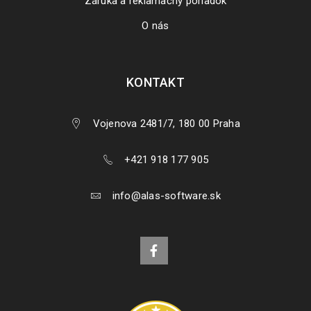
Záruka a reklamačný poriadok
O nás
KONTAKT
Vojenova 2481/7, 180 00 Praha
+421 918 177 905
Inštalácia a aktivácia produktov Ashampoo
info@alas-software.sk
15
956
JAN
V tomto návode si ukážeme ako rýchlo a bezproblémovo
nainštalovať a aktivovať produkty Ashampoo. 3. Akonáhle kľúč
vložíte