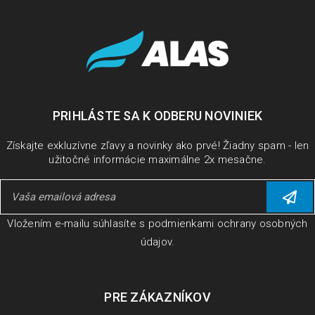
Inštalácia a aktivácia produktov Acronis
15
1163
JAN
PRIHLÁSTE SA K ODBERU NOVINIEK
V tomto návode si ukážeme ako rýchlo a bez problémov
nainštalovať a aktivovať produkty Acronis, pokiaľ máte k
Získajte exkluzívne zľavy a novinky ako prvé! Žiadny spam - len
užitočné informácie maximálne 2x mesačne.
ČÍTAJ VIAC
Vložením e-mailu súhlasíte s
podmienkami ochrany osobných
údajov
.
PRE ZÁKAZNÍKOV