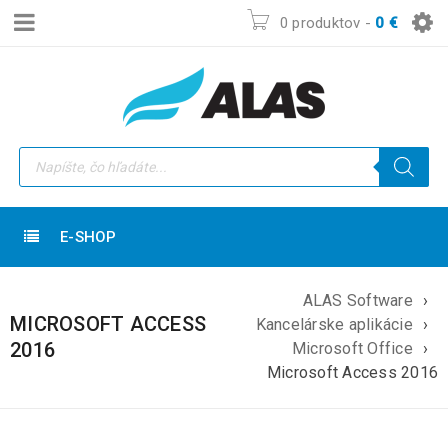
0 produktov
-
0
€
E-SHOP
ALAS Software
›
MICROSOFT ACCESS
Kancelárske aplikácie
›
2016
Microsoft Office
›
Microsoft Access 2016