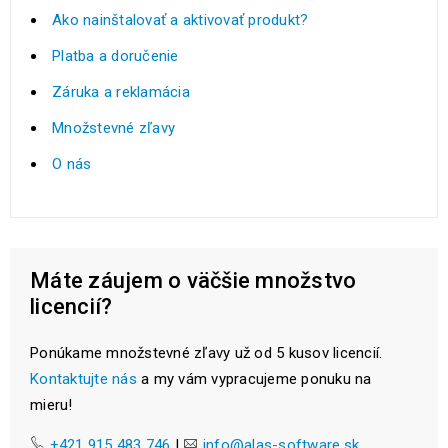
Ako nainštalovať a aktivovať produkt?
Platba a doručenie
Záruka a reklamácia
Množstevné zľavy
O nás
Máte záujem o väčšie množstvo
licencií?
Ponúkame množstevné zľavy už od 5 kusov licencií.
Kontaktujte nás
a my vám vypracujeme ponuku na
mieru!
+421 915 483 746
|
info@alas-software.sk