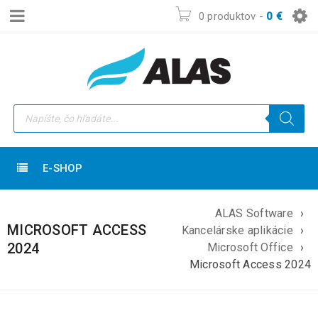
0 produktov
-
0
€
E-SHOP
ALAS Software
›
MICROSOFT ACCESS
Kancelárske aplikácie
›
2024
Microsoft Office
›
Microsoft Access 2024