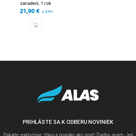
zariadení, 1 rok
21,90
€
s DPH
PRIHLÁSTE SA K ODBERU NOVINIEK
Získajte exkluzívne zľavy a novinky ako prvé! Žiadny spam - len