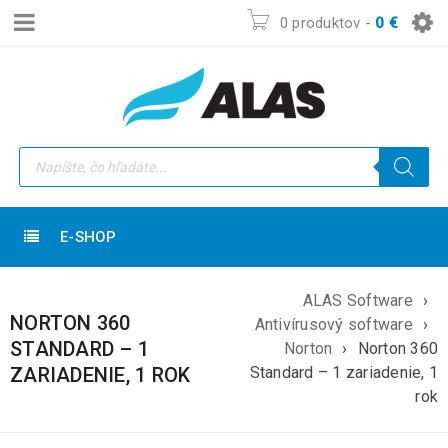
0 produktov
-
0
€
E-SHOP
ALAS Software
›
NORTON 360
Antivírusový software
›
STANDARD – 1
Norton
›
Norton 360
ZARIADENIE, 1 ROK
Standard – 1 zariadenie, 1
rok