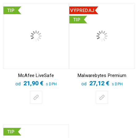
TIP
VÝPREDAJ
TIP
McAfee LiveSafe
Malwarebytes Premium
21,90
€
27,12
€
od
od
s DPH
s DPH
TIP