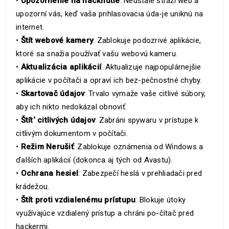
•
Upozornenie na hacknutie
: Neustále stráži web a
upozorní vás, keď vaša prihlasovacia úda-je uniknú na
internet.
•
Štít webové kamery
: Zablokuje podozrivé aplikácie,
ktoré sa snažia používať vašu webovú kameru.
•
Aktualizácia aplikácií
: Aktualizuje najpopulárnejšie
aplikácie v počítači a opraví ich bez-pečnostné chyby.
•
Skartovač údajov
: Trvalo vymaže vaše citlivé súbory,
aby ich nikto nedokázal obnoviť.
•
Štít‘ citlivých údajov
: Zabráni spywaru v prístupe k
citlivým dokumentom v počítači.
•
Režim Nerušiť
: Zablokuje oznámenia od Windows a
ďalších aplikácií (dokonca aj tých od Avastu).
•
Ochrana hesiel
: Zabezpečí heslá v prehliadači pred
krádežou.
•
Štít proti vzdialenému prístupu
: Blokuje útoky
využívajúce vzdialený prístup a chráni po-čítač pred
hackermi.