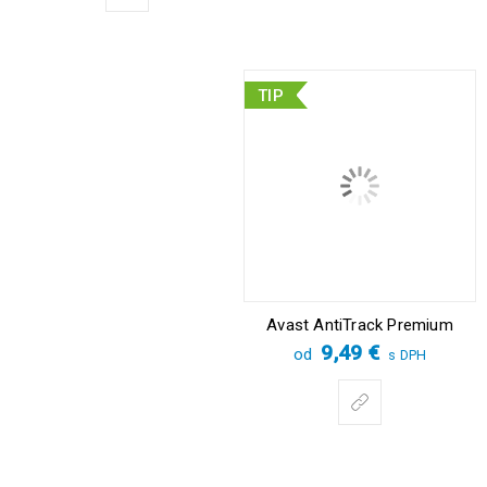
TIP
Avast AntiTrack Premium
9,49
€
od
s DPH