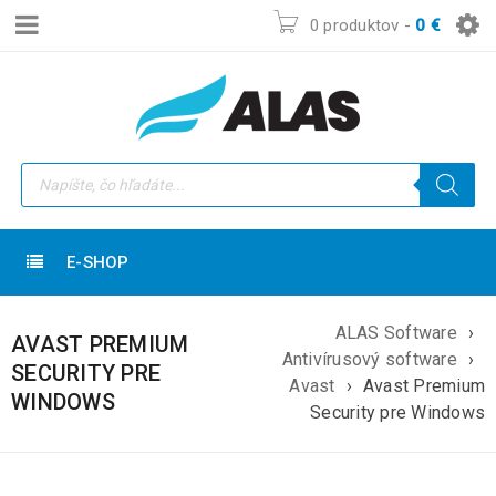
0 produktov
-
0
€
E-SHOP
ALAS Software
›
AVAST PREMIUM
Antivírusový software
›
SECURITY PRE
Avast
›
Avast Premium
WINDOWS
Security pre Windows