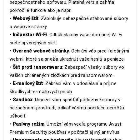
bezpečnostného softwaru. Platená verzia zahŕňa
pokročilé funkcie ako je napr.
•
Webový štít
: Zablokuje nebezpečné sťahované súbory
a webové stránky.
•
Inšpektor Wi-Fi
: Odhalí slabiny vašej domácej Wi-Fi
siete aj verejných sietí.
•
Overené webové stránky
: Ochráni vás pred falošnými
webmi, ktoré sa snažia ukradnúť vaše heslá a peniaze.
•
Štít proti ransomwaru
: Zabezpečí všetky súbory vo
vašich chránených zložkách pred ransomwarom.
•
E-mailový štít
: Zabráni vám v odosielaní a príjme
škodlivých e-mailových príloh.
•
Sandbox
: Umožní vám spúšťať podozrivé súbory v
bezpečnom prostredí, odkiaľ vášmu počítaču nemôžu
uškodiť.
•
Pasívny režim
: Umožní vám vedľa programu Avast
Premium Security používať v počítači aj iný antivírus.