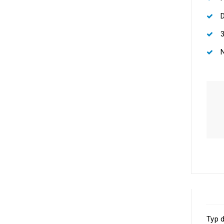
N
Typ d