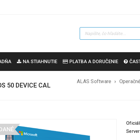
ADŇA
NA STIAHNUTIE
PLATBA A DORUČENIE
ČAS
ALAS Software
›
Operačn
S 50 DEVICE CAL
Oficiá
DANÉ
Server