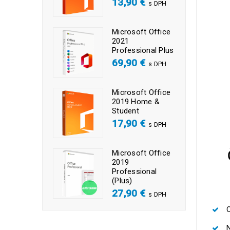
13,90
€
s DPH
Microsoft Office
2021
Professional Plus
69,90
€
s DPH
Microsoft Office
2019 Home &
Student
17,90
€
s DPH
Microsoft Office
2019
Professional
(Plus)
27,90
€
s DPH
O
N