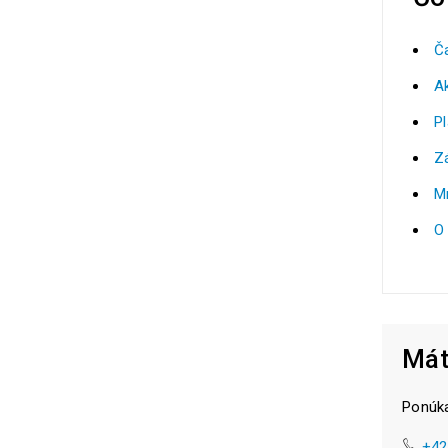
Č
Ak
P
Z
M
O
Mát
Ponúka
+42