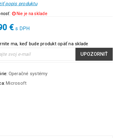
iť popis produktu
nosť:
Nie je na sklade
,90
€
s DPH
nite ma, keď bude produkt opäť na sklade
UPOZORNIŤ
rie:
Operačné systémy
ca:
Microsoft