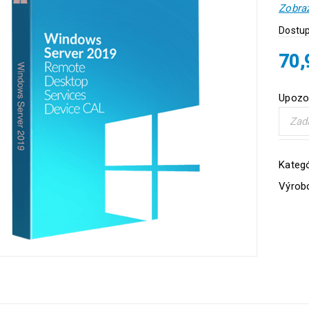
Zobraz
Dostup
70
Upozor
Kategó
Výrob