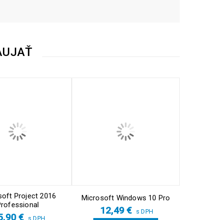
AUJAŤ
soft Project 2016
Microsoft Windows 10 Pro
rofessional
12,49
€
s DPH
5,90
€
s DPH