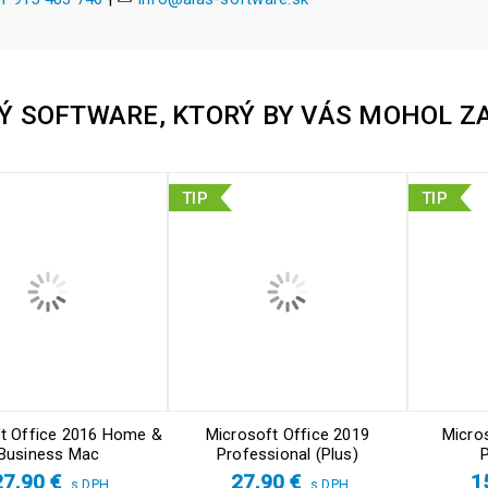
Ý SOFTWARE, KTORÝ BY VÁS MOHOL Z
TIP
TIP
t Office 2016 Home &
Microsoft Office 2019
Micro
Business Mac
Professional (Plus)
P
27,90
€
27,90
€
1
s DPH
s DPH