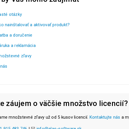
asté otázky
o nainštalovať a aktivovať produkt?
latba a doručenie
áruka a reklamácia
nožstevné zľavy
 nás
e záujem o väčšie množstvo licencií?
me množstevné zľavy už od 5 kusov licencií.
Kontaktujte nás
a my
1 915 483 746
|
info@alas-software.sk