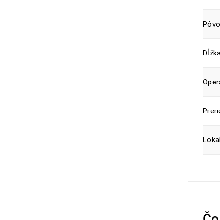
Pôvo
Dĺžka
Oper
Pren
Lokal
Čo