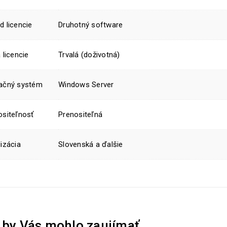
d licencie
Druhotný software
 licencie
Trvalá (doživotná)
ačný systém
Windows Server
ositeľnosť
Prenositeľná
izácia
Slovenská a ďalšie
 by Vás mohlo zaujímať