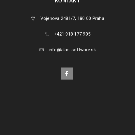
KONTAKT
Inštalácia a aktivácia produktov Ashampoo
Vojenova 2481/7, 180 00 Praha
15
+421 918 177 905
954
JAN
info@alas-software.sk
V tomto návode si ukážeme ako rýchlo a bezproblémovo
nainštalovať a aktivovať produkty Ashampoo. 3. Akonáhle kľúč
vložíte
ČÍTAJ VIAC