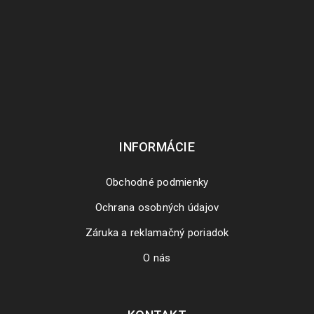
1639
JAN
3. Po dokončení inštalácie kliknite na tlačidlo “Register”. 4.
Zadajte licenčný kľúč a je hotovo.
ČÍTAJ VIAC
INFORMÁCIE
Obchodné podmienky
Ochrana osobných údajov
Záruka a reklamačný poriadok
O nás