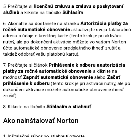
Prečítajte si
licenčnú zmluvu a zmluvu o poskytovaní
služieb
a kliknite na tlačidlo
Súhlasím
.
Akonáhle sa dostanete na stránku
Autorizácia platby za
ročné automatické obnovenie
aktualizujte svoju fakturačnú
adresu a údaje o kreditnej karte (tento krok je pri aktivácii
nutný, ale po dokončení aktivácie môžete vo vašom Norton
účte automatické obnovenie predplatného ihneď zrušiť a
taktiež odobrať vašu platobnú kartu).
Prečítajte si článok
Prihlásenie k odberu aautorizácia
platby za ročné automatické obnovenie
a kliknite na
možnosť
Zapnúť automatické obnovenie
alebo
Začať
prihlásenie k odberu
(tento krok je pri aktivácii nutný, ale po
dokončení aktivácie môžete automatické obnovenie ihneď
zrušiť).
Kliknite na tlačidlo
Súhlasím a stiahnuť
.
Ako nainštalovať Norton
Inštalačný súbor po stiahnutí otvorte.