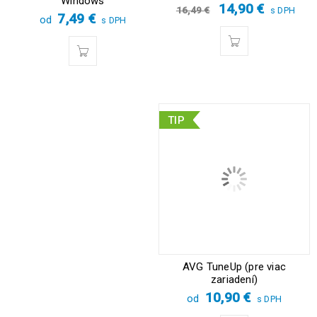
Windows
14,90
€
16,49
€
s DPH
7,49
€
od
s DPH
TIP
AVG TuneUp (pre viac
zariadení)
10,90
€
od
s DPH