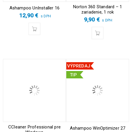
Norton 360 Standard – 1
Ashampoo UnInstaller 16
zariadenie, 1 rok
12,90
€
s DPH
9,90
€
s DPH
VÝPREDAJ
TIP
CCleaner Professional pre
Ashampoo WinOptimizer 27