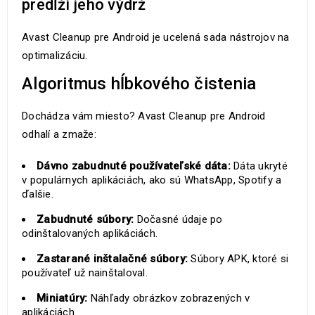
predĺži jeho výdrž
Avast Cleanup pre Android je ucelená sada nástrojov na
optimalizáciu.
Algoritmus hĺbkového čistenia
Dochádza vám miesto? Avast Cleanup pre Android
odhalí a zmaže:
Dávno zabudnuté používateľské dáta:
Dáta ukryté
v populárnych aplikáciách, ako sú WhatsApp, Spotify a
ďalšie.
Zabudnuté súbory:
Dočasné údaje po
odinštalovaných aplikáciách.
Zastarané inštalačné súbory:
Súbory APK, ktoré si
používateľ už nainštaloval.
Miniatúry:
Náhľady obrázkov zobrazených v
aplikáciách.