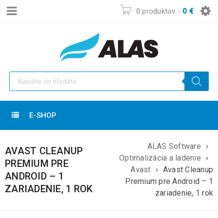
0 produktov
-
0
€
E-SHOP
ALAS Software
›
AVAST CLEANUP
Optimalizácia a ladenie
›
PREMIUM PRE
Avast
›
Avast Cleanup
ANDROID – 1
Premium pre Android – 1
ZARIADENIE, 1 ROK
zariadenie, 1 rok