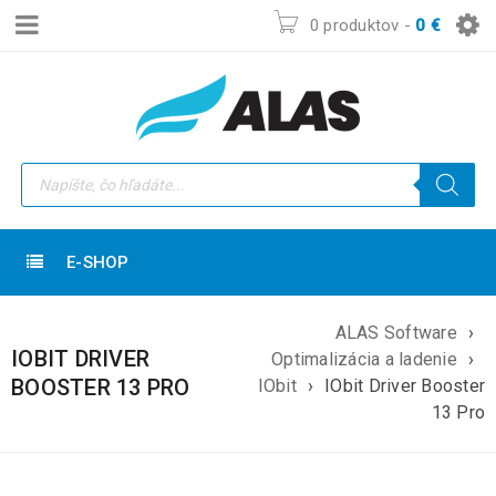
0 produktov
-
0
€
E-SHOP
ALAS Software
›
IOBIT DRIVER
Optimalizácia a ladenie
›
BOOSTER 13 PRO
IObit
›
IObit Driver Booster
13 Pro