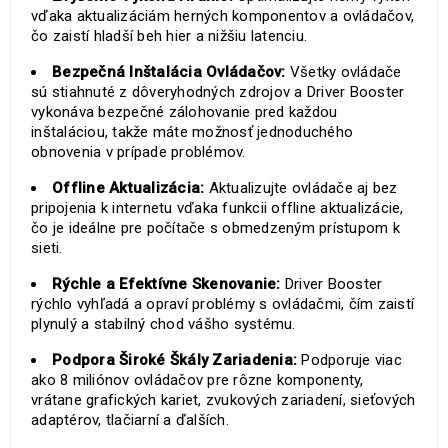
vďaka aktualizáciám herných komponentov a ovládačov,
čo zaistí hladší beh hier a nižšiu latenciu.
Bezpečná Inštalácia Ovládačov:
Všetky ovládače
sú stiahnuté z dôveryhodných zdrojov a Driver Booster
vykonáva bezpečné zálohovanie pred každou
inštaláciou, takže máte možnosť jednoduchého
obnovenia v prípade problémov.
Offline Aktualizácia:
Aktualizujte ovládače aj bez
pripojenia k internetu vďaka funkcii offline aktualizácie,
čo je ideálne pre počítače s obmedzeným prístupom k
sieti.
Rýchle a Efektívne Skenovanie:
Driver Booster
rýchlo vyhľadá a opraví problémy s ovládačmi, čím zaistí
plynulý a stabilný chod vášho systému.
Podpora Široké Škály Zariadenia:
Podporuje viac
ako 8 miliónov ovládačov pre rôzne komponenty,
vrátane grafických kariet, zvukových zariadení, sieťových
adaptérov, tlačiarní a ďalších.