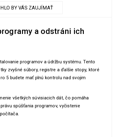
HLO BY VÁS ZAUJÍMAŤ
programy a odstráni ich
nštalovanie programov a údržbu systému. Tento
etky zvyšné súbory, registre a ďalšie stopy, ktoré
Pro 5 budete mať plnú kontrolu nad svojim
ánenie všetkých súvisiacich dát, čo pomáha
správu spúšťania programov, vyčistenie
počítača.