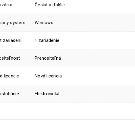
izácia
Česká a ďalšie
ačný systém
Windows
t zariadení
1 zariadenie
ositeľnosť
Prenositeľná
d licencie
Nová licencia
istribúcie
Elektronická