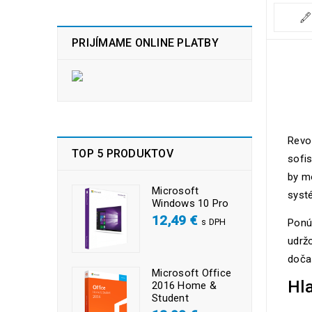
PRIJÍMAME ONLINE PLATBY
Revo 
TOP 5 PRODUKTOV
sofis
by mo
Microsoft
syst
Windows 10 Pro
12,49
€
s DPH
Ponú
udržo
doča
Microsoft Office
Hla
2016 Home &
Student