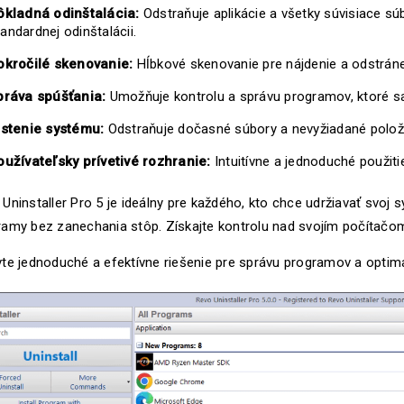
ôkladná odinštalácia:
Odstraňuje aplikácie a všetky súvisiace sú
andardnej odinštalácii.
okročilé skenovanie:
Hĺbkové skenovanie pre nájdenie a odstránen
práva spúšťania:
Umožňuje kontrolu a správu programov, ktoré sa
istenie systému:
Odstraňuje dočasné súbory a nevyžiadané položky
oužívateľsky prívetivé rozhranie:
Intuitívne a jednoduché použiti
Uninstaller Pro 5 je ideálny pre každého, kto chce udržiavať svoj
amy bez zanechania stôp. Získajte kontrolu nad svojím počítačom 
vte jednoduché a efektívne riešenie pre správu programov a optim