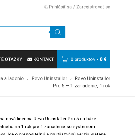
Prihlásiť sa
/
Zaregistrovať sa
TÉ OTÁZKY
KONTAKT
0 produktov
-
0
€
a a ladenie
›
Revo Uninstaller
›
Revo Uninstaller
Pro 5 – 1 zariadenie, 1 rok
lna nová licencia Revo Uninstaller Pro 5 na báze
atného na 1 rok pre 1 zariadenie so systémom
s. Ide o prenositeľnú a multijazyčnú verziu vrátane