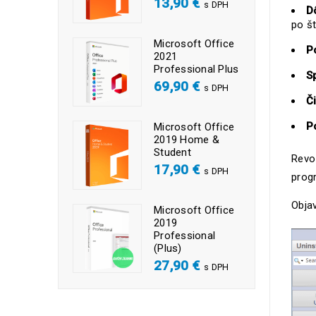
13,90
€
s DPH
D
po št
Microsoft Office
P
2021
Professional Plus
S
69,90
€
s DPH
Č
P
Microsoft Office
2019 Home &
Student
Revo 
17,90
€
s DPH
progr
Obja
Microsoft Office
2019
Professional
(Plus)
27,90
€
s DPH