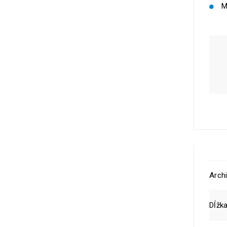
M
Archi
Dĺžka