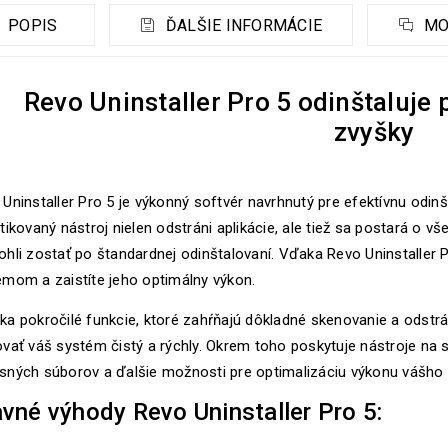
POPIS
ĎALŠIE INFORMÁCIE
MO
Revo Uninstaller Pro 5 odinštaluje 
zvyšky
Uninstaller Pro 5 je výkonný softvér navrhnutý pre efektívnu odi
tikovaný nástroj nielen odstráni aplikácie, ale tiež sa postará o vš
hli zostať po štandardnej odinštalovaní. Vďaka Revo Uninstaller 
émom a zaistíte jeho optimálny výkon.
ka pokročilé funkcie, ktoré zahŕňajú dôkladné skenovanie a odstr
vať váš systém čistý a rýchly. Okrem toho poskytuje nástroje na 
sných súborov a ďalšie možnosti pre optimalizáciu výkonu vášho 
vné výhody Revo Uninstaller Pro 5: