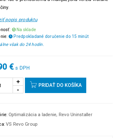
činy.
iť popis produktu
nosť:
Na sklade
nie:
Predpokladané doručenie do 15 minút
lne však do 24 hodín.
,90
€
s DPH
PRIDAŤ DO KOŠÍKA
rie:
Optimalizácia a ladenie
,
Revo Uninstaller
ca:
VS Revo Group