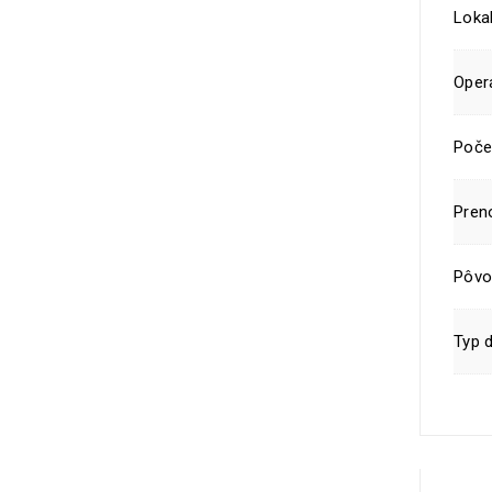
Lokal
Oper
Poče
Pren
Pôvo
Typ d