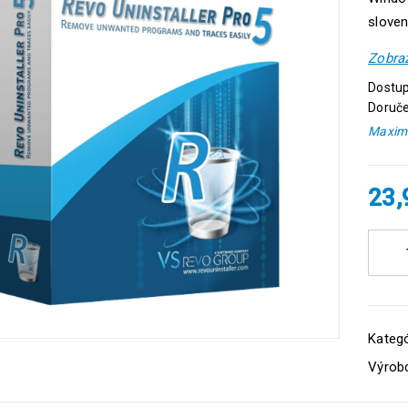
sloven
Zobraz
Dostup
Doruče
Maximá
23
Kategó
Výrob