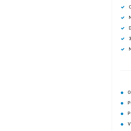
N
N
O
P
P
V