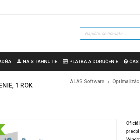
ADŇA
NA STIAHNUTIE
PLATBA A DORUČENIE
ČAS
ALAS Software
›
Optimalizáci
NIE, 1 ROK
Oficiá
predpl
Window