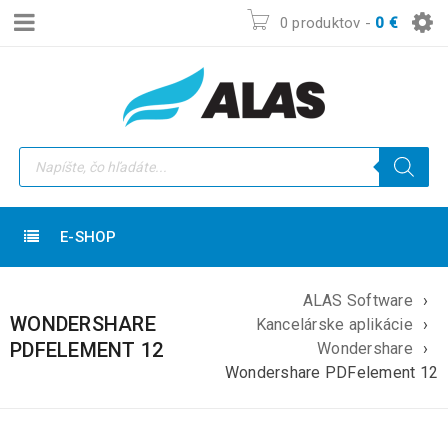
0 produktov
-
0
€
E-SHOP
ALAS Software
›
WONDERSHARE
Kancelárske aplikácie
›
PDFELEMENT 12
Wondershare
›
Wondershare PDFelement 12