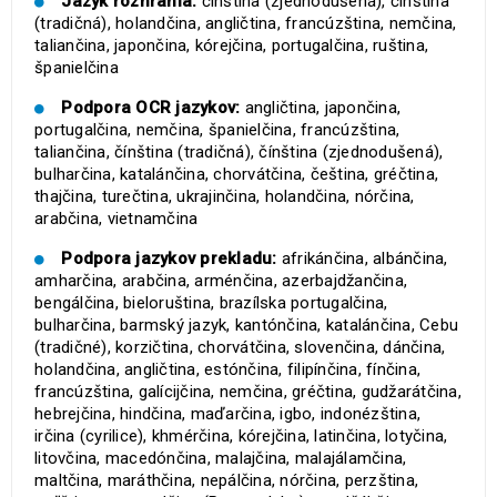
Jazyk rozhrania:
čínština (zjednodušená), čínština
(tradičná), holandčina, angličtina, francúzština, nemčina,
taliančina, japončina, kórejčina, portugalčina, ruština,
španielčina
Podpora OCR jazykov:
angličtina, japončina,
portugalčina, nemčina, španielčina, francúzština,
taliančina, čínština (tradičná), čínština (zjednodušená),
bulharčina, katalánčina, chorvátčina, čeština, gréčtina,
thajčina, turečtina, ukrajinčina, holandčina, nórčina,
arabčina, vietnamčina
Podpora jazykov prekladu:
afrikánčina, albánčina,
amharčina, arabčina, arménčina, azerbajdžančina,
bengálčina, bieloruština, brazílska portugalčina,
bulharčina, barmský jazyk, kantónčina, katalánčina, Cebu
(tradičné), korzičtina, chorvátčina, slovenčina, dánčina,
holandčina, angličtina, estónčina, filipínčina, fínčina,
francúzština, galícijčina, nemčina, gréčtina, gudžarátčina,
hebrejčina, hindčina, maďarčina, igbo, indonézština,
irčina (cyrilice), khmérčina, kórejčina, latinčina, lotyčina,
litovčina, macedónčina, malajčina, malajálamčina,
maltčina, maráthčina, nepálčina, nórčina, perzština,