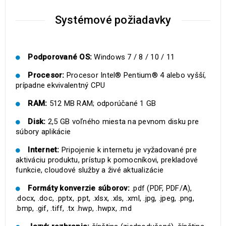
Systémové požiadavky
Podporované OS:
Windows 7 / 8 / 10 / 11
Procesor:
Procesor Intel® Pentium® 4 alebo vyšší,
prípadne ekvivalentný CPU
RAM:
512 MB RAM; odporúčané 1 GB
Disk:
2,5 GB voľného miesta na pevnom disku pre
súbory aplikácie
Internet:
Pripojenie k internetu je vyžadované pre
aktiváciu produktu, prístup k pomocníkovi, prekladové
funkcie, cloudové služby a živé aktualizácie
Formáty konverzie súborov:
.pdf (PDF, PDF/A),
.docx, .doc, .pptx, .ppt, .xlsx, .xls, .xml, .jpg, .jpeg, .png,
.bmp, .gif, .tiff, .tx .hwp, .hwpx, .md