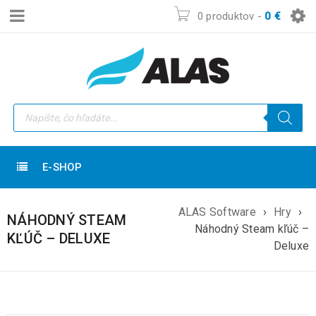
0 produktov
-
0
€
E-SHOP
ALAS Software
›
Hry
›
NÁHODNÝ STEAM
Náhodný Steam kľúč –
KĽÚČ – DELUXE
Deluxe