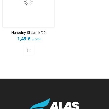
Náhodný Steam kľúč
1,49
€
s DPH