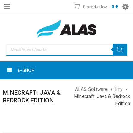
0 produktov
-
0
€
E-SHOP
ALAS Software
›
Hry
›
MINECRAFT: JAVA &
Minecraft: Java & Bedrock
BEDROCK EDITION
Edition