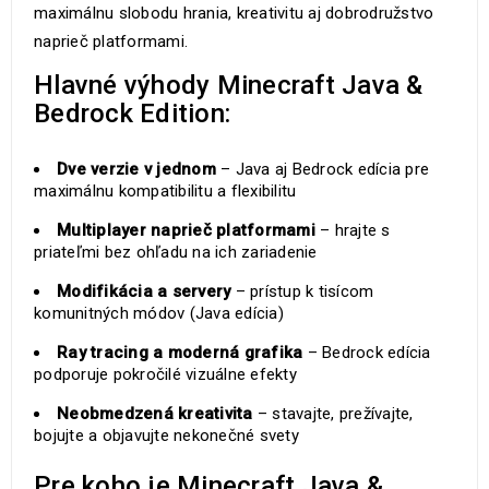
maximálnu slobodu hrania, kreativitu aj dobrodružstvo
naprieč platformami.
Hlavné výhody Minecraft Java &
Bedrock Edition:
Dve verzie v jednom
– Java aj Bedrock edícia pre
maximálnu kompatibilitu a flexibilitu
Multiplayer naprieč platformami
– hrajte s
priateľmi bez ohľadu na ich zariadenie
Modifikácia a servery
– prístup k tisícom
komunitných módov (Java edícia)
Ray tracing a moderná grafika
– Bedrock edícia
podporuje pokročilé vizuálne efekty
Neobmedzená kreativita
– stavajte, prežívajte,
bojujte a objavujte nekonečné svety
Pre koho je Minecraft Java &