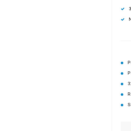
N
P
P
3
R
S