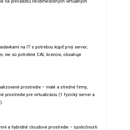
encie na prevádzku neobmedzených virtuálnych
adavkami na IT s potrebou kúpiť prvý server;
er, nie sú potrebné CAL licencie, obsahuje
ualizované prostredie – malé a stredné firmy,
é prostredie pre virtualizáciu (1 fyzický server a
).
mné a hybridné cloudové prostredie – spoločnosti