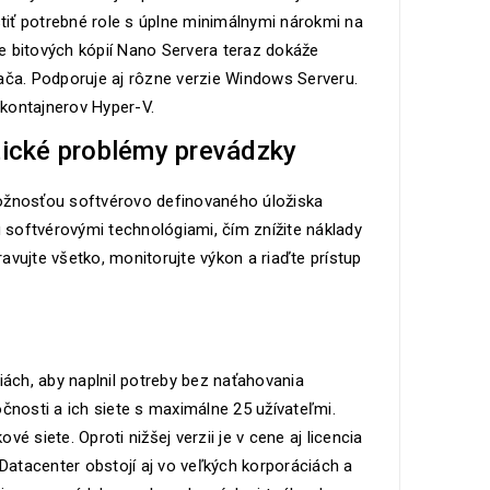
stiť potrebné role s úplne minimálnymi nárokmi na
e bitových kópií Nano Servera teraz dokáže
ača. Podporuje aj rôzne verzie Windows Serveru.
kontajnerov Hyper-V.
tické problémy prevádzky
možnosťou softvérovo definovaného úložiska
ru softvérovými technológiami, čím znížite náklady
vujte všetko, monitorujte výkon a riaďte prístup
ách, aby naplnil potreby bez naťahovania
čnosti a ich siete s maximálne 25 užívateľmi.
 siete. Oproti nižšej verzii je v cene aj licencia
atacenter obstojí aj vo veľkých korporáciách a