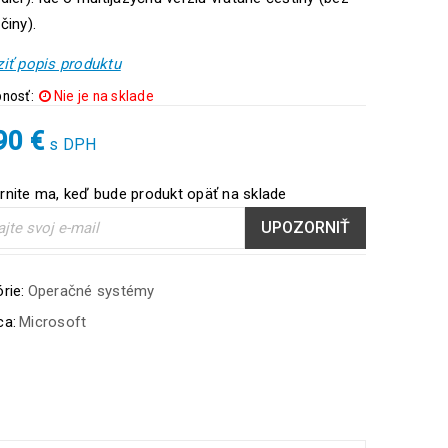
činy).
iť popis produktu
nosť:
Nie je na sklade
,90
€
s DPH
nite ma, keď bude produkt opäť na sklade
UPOZORNIŤ
rie:
Operačné systémy
ca:
Microsoft