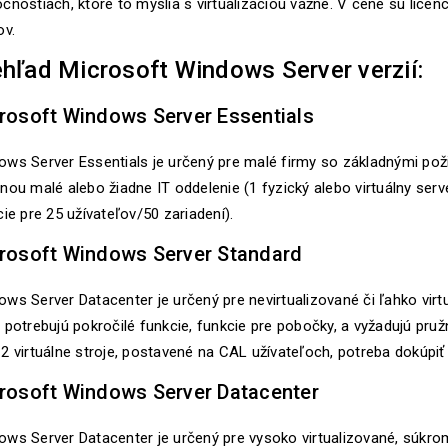
čnostiach, ktoré to myslia s virtualizáciou vážne. V cene sú lic
ov.
hľad Microsoft Windows Server verzií:
rosoft Windows Server Essentials
ws Server Essentials je určený pre malé firmy so základnými poži
nou malé alebo žiadne IT oddelenie (1 fyzický alebo virtuálny serv
cie pre 25 užívateľov/50 zariadení).
rosoft Windows Server Standard
ws Server Datacenter je určený pre nevirtualizované či ľahko virt
 potrebujú pokročilé funkcie, funkcie pre pobočky, a vyžadujú pružn
2 virtuálne stroje, postavené na CAL užívateľoch, potreba dokúpiť 
rosoft Windows Server Datacenter
ows Server Datacenter je určený pre vysoko virtualizované, súkro