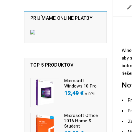
PRIJÍMAME ONLINE PLATBY
Wind
aby s
TOP 5 PRODUKTOV
boli 
rieš
Microsoft
No
Windows 10 Pro
12,49
€
s DPH
P
Pr
Microsoft Office
2016 Home &
Z
Student