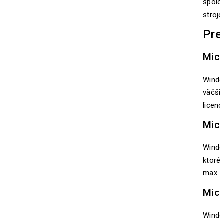
spolo
stroj
Pre
Mic
Windo
väčši
licen
Mic
Windo
ktoré
max. 
Mic
Wind