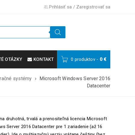
Prihlásiť sa
/
Zaregistrovať sa
TÉ OTÁZKY
KONTAKT
0 produktov
-
0
€
račné systémy
›
Microsoft Windows Server 2016
Datacenter
lna druhotná, trvalá a prenositeľná licencia Microsoft
s Server 2016 Datacenter pre 1 zariadenie (až 16
dier). Ide o multijazyčnú verziu vrátane češtiny (bez