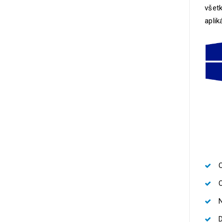
všetk
aplik
O
N