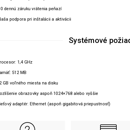
30 dennú záruku vrátenia peňazí
aša podpora pri inštalácii a aktivácii
Systémové požia
rocesor: 1,4 GHz
amäť: 512 MB
2 GB voľného miesta na disku
ozlíšenie obrazovky aspoň 1024×768 alebo vyššie
ieťový adaptér: Ethernet (aspoň gigabitová priepustnosť)