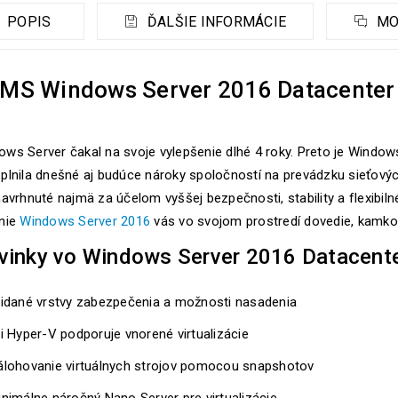
POPIS
ĎALŠIE INFORMÁCIE
MO
MS Windows Server 2016 Datacenter 
ows Server čakal na svoje vylepšenie dlhé 4 roky. Preto je Windo
plnila dnešné aj budúce nároky spoločností na prevádzku sieťovýc
navrhnuté najmä za účelom vyššej bezpečnosti, stability a flexibi
enie
Windows Server 2016
vás vo svojom prostredí dovedie, kamkoľ
vinky vo Windows Server 2016 Datacent
ridané vrstvy zabezpečenia a možnosti nasadenia
i Hyper-V podporuje vnorené virtualizácie
álohovanie virtuálnych strojov pomocou snapshotov