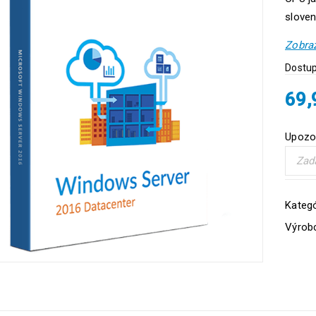
sloven
Zobraz
Dostup
69
Upozor
Kategó
Výrob