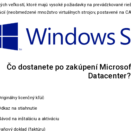
ých veľkostí, ktoré majú vysoké požiadavky na prevádzkované riešen
ácií (neobmedzené množstvo virtuálnych strojov, postavené na CAL
Čo dostanete po zakúpení Microso
Datacenter?
riginálny licenčný kľúč
Odkaz na stiahnutie
ávod na inštaláciu a aktiváciu
Daňový doklad (faktúru)