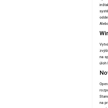
inšta
syst
oddel
Aleb
Win
Vytv
zvýši
na sp
úloh 
No
Oper
rozpo
Stand
na p