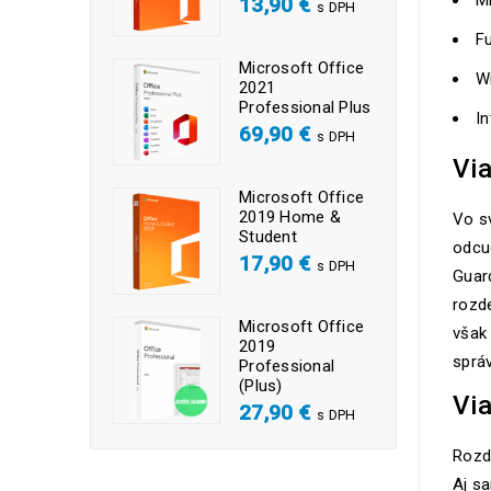
Mi
13,90
€
s DPH
Fu
Microsoft Office
Wi
2021
Professional Plus
I
69,90
€
s DPH
Vi
Microsoft Office
2019 Home &
Vo sv
Student
odcud
17,90
€
s DPH
Guar
rozde
Microsoft Office
však 
2019
správ
Professional
(Plus)
Vi
27,90
€
s DPH
Rozde
Aj sa