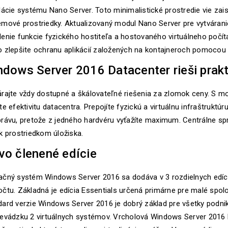
lácie systému Nano Server. Toto minimalistické prostredie vie zai
émové prostriedky. Aktualizovaný modul Nano Server pre vytvárani
enie funkcie fyzického hostiteľa a hostovaného virtuálneho počít
o zlepšite ochranu aplikácií založených na kontajneroch pomocou 
dows Server 2016 Datacenter rieši prak
árajte vždy dostupné a škálovateľné riešenia za zlomok ceny. S 
te efektivitu datacentra. Prepojíte fyzickú a virtuálnu infraštruktú
rávu, pretože z jedného hardvéru vyťažíte maximum. Centrálne spra
k prostriedkom úložiska.
vo členené edície
ačný systém Windows Server 2016 sa dodáva v 3 rozdielnych edíci
čtu. Základná je edícia Essentials určená primárne pre malé spolo
ard verzie Windows Server 2016 je dobrý základ pre všetky podnikové
revádzku 2 virtuálnych systémov. Vrcholová Windows Server 2016 D