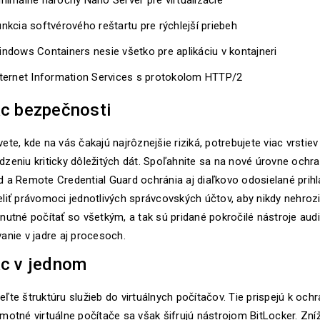
nimálne náročný Nano Server pre virtualizácie
nkcia softvérového reštartu pre rýchlejší priebeh
ndows Containers nesie všetko pre aplikáciu v kontajneri
nternet Information Services s protokolom HTTP/2
ac bezpečnosti
ete, kde na vás čakajú najrôznejšie riziká, potrebujete viac vrstiev
zeniu kriticky dôležitých dát. Spoľahnite sa na nové úrovne ochr
d a Remote Credential Guard ochránia aj diaľkovo odosielané prih
liť právomoci jednotlivých správcovských účtov, aby nikdy nehroz
nutné počítať so všetkým, a tak sú pridané pokročilé nástroje aud
anie v jadre aj procesoch.
ac v jednom
ľte štruktúru služieb do virtuálnych počítačov. Tie prispejú k och
motné virtuálne počítače sa však šifrujú nástrojom BitLocker. Zn