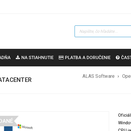
ADŇA
NA STIAHNUTIE
PLATBA A DORUČENIE
ČAS
ALAS Software
›
Ope
DATACENTER
Oficiá
DANÉ
Window
CPU ja