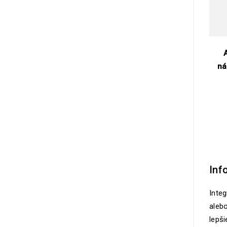
ná
Inf
Integ
aleb
lepši