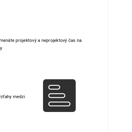
enáte projektový a neprojektový čas na
y.
vzťahy medzi