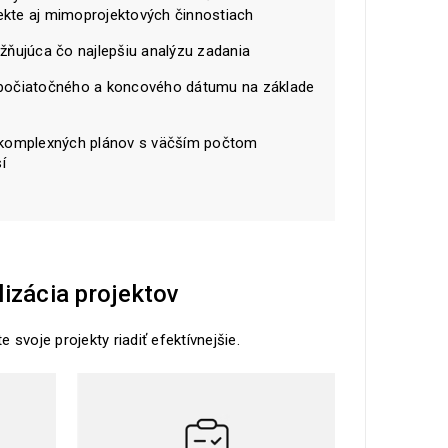
ekte aj mimoprojektových činnostiach
žňujúca čo najlepšiu analýzu zadania
 počiatočného a koncového dátumu na základe
 komplexných plánov s väčším počtom
í
izácia projektov
voje projekty riadiť efektívnejšie.