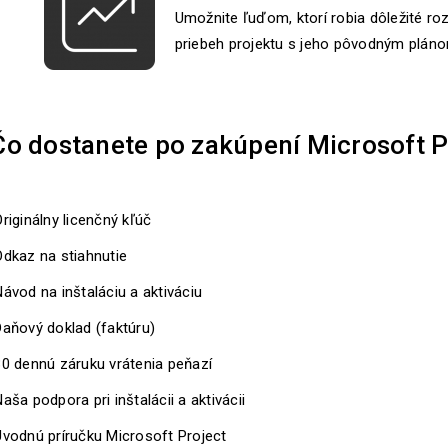
Umožnite ľuďom, ktorí robia dôležité ro
priebeh projektu s jeho pôvodným plán
Čo dostanete po zakúpení Microsoft P
riginálny licenčný kľúč
Odkaz na stiahnutie
ávod na inštaláciu a aktiváciu
Daňový doklad (faktúru)
30 dennú záruku vrátenia peňazí
aša podpora pri inštalácii a aktivácii
Úvodnú príručku Microsoft Project