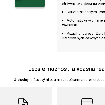
stráveného prácou na proj
Citlivostná analýza umo
Automatické vypĺňanie
závislostí
Vizuálna reprezentácia
integrovaných časových os
Lepšie možnosti a včasná real
S vhodnými časovými osami, rozpočtami a zdrojmi budete s