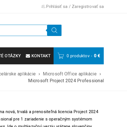
Prihlásiť sa
/
Zaregistrovať sa
TÉ OTÁZKY
KONTAKT
0 produktov
-
0
€
elárske aplikácie
›
Microsoft Office aplikácie
›
Microsoft Project 2024 Professional
lna nová, trvalá a prenositeľná licencia Project 2024
ssional pre 1 zariadenie s operačným systémom
s. Ide o multijazyčnú verziu vrátane slovenčiny.