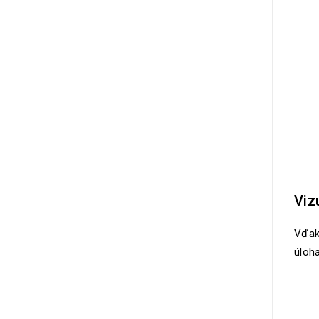
Viz
Vďak
úloh