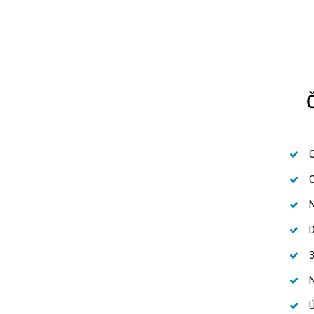
O
N
N