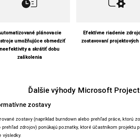
Automatizované plánovacie
Efektívne riadenie zdrojo
stroje umožňujúce obmedziť
zostavovaní projektových
neefektivity a skrátiť dobu
zaškolenia
Ďalšie výhody Microsoft Projec
ormatívne zostavy
rované zostavy (napríklad burndown alebo prehľad práce, ktorú zo
o prehľad zdrojov) ponúkajú poznatky, ktoré účastníkom projekt
e výsledky.