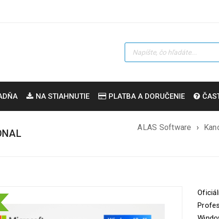
ADŇA
NA STIAHNUTIE
PLATBA A DORUČENIE
ČAS
ALAS Software
›
Kanc
ONAL
Oficiá
Profe
Window