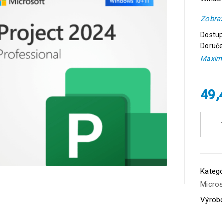
Zobraz
Dostup
Doruče
Maximá
49
Kategó
Micros
Výrob