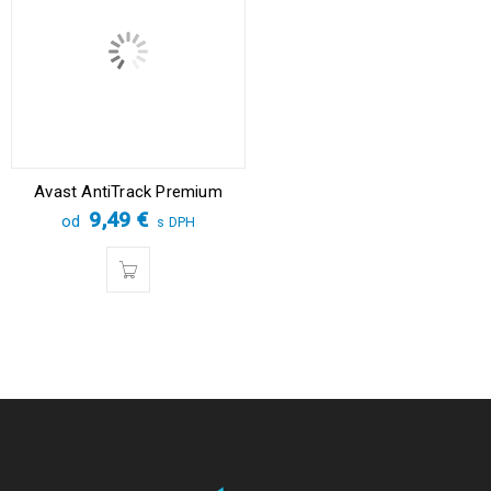
Avast AntiTrack Premium
9,49
€
od
s DPH