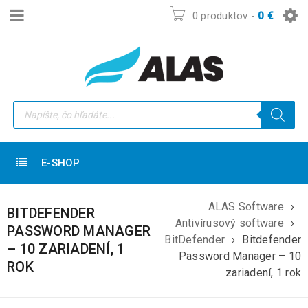
0 produktov
-
0
€
E-SHOP
ALAS Software
›
BITDEFENDER
Antivírusový software
›
PASSWORD MANAGER
BitDefender
›
Bitdefender
– 10 ZARIADENÍ, 1
Password Manager – 10
ROK
zariadení, 1 rok