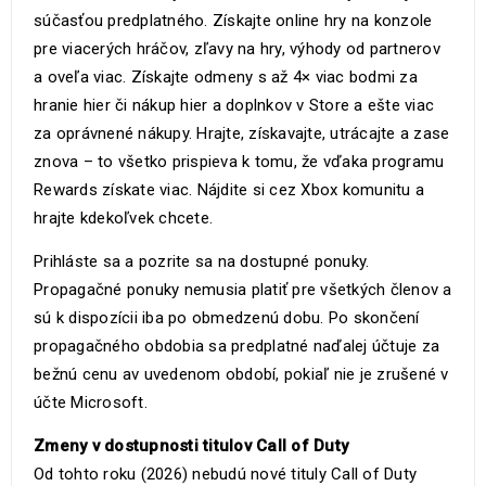
súčasťou predplatného. Získajte online hry na konzole
pre viacerých hráčov, zľavy na hry, výhody od partnerov
a oveľa viac. Získajte odmeny s až 4× viac bodmi za
hranie hier či nákup hier a doplnkov v Store a ešte viac
za oprávnené nákupy. Hrajte, získavajte, utrácajte a zase
znova – to všetko prispieva k tomu, že vďaka programu
Rewards získate viac. Nájdite si cez Xbox komunitu a
hrajte kdekoľvek chcete.
Prihláste sa a pozrite sa na dostupné ponuky.
Propagačné ponuky nemusia platiť pre všetkých členov a
sú k dispozícii iba po obmedzenú dobu. Po skončení
propagačného obdobia sa predplatné naďalej účtuje za
bežnú cenu av uvedenom období, pokiaľ nie je zrušené v
účte Microsoft.
Zmeny v dostupnosti titulov Call of Duty
Od tohto roku (2026) nebudú nové tituly Call of Duty