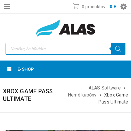
0 produktov
-
0
€
E-SHOP
ALAS Software
›
XBOX GAME PASS
Herné kupóny
›
Xbox Game
ULTIMATE
Pass Ultimate