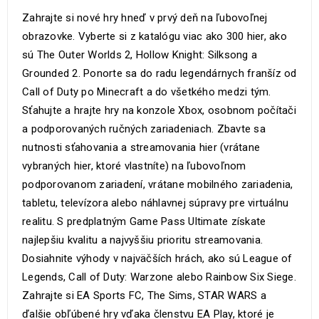
Zahrajte si nové hry hneď v prvý deň na ľubovoľnej
obrazovke. Vyberte si z katalógu viac ako 300 hier, ako
sú The Outer Worlds 2, Hollow Knight: Silksong a
Grounded 2. Ponorte sa do radu legendárnych franšíz od
Call of Duty po Minecraft a do všetkého medzi tým.
Sťahujte a hrajte hry na konzole Xbox, osobnom počítači
a podporovaných ručných zariadeniach. Zbavte sa
nutnosti sťahovania a streamovania hier (vrátane
vybraných hier, ktoré vlastníte) na ľubovoľnom
podporovanom zariadení, vrátane mobilného zariadenia,
tabletu, televízora alebo náhlavnej súpravy pre virtuálnu
realitu. S predplatným Game Pass Ultimate získate
najlepšiu kvalitu a najvyššiu prioritu streamovania.
Dosiahnite výhody v najväčších hrách, ako sú League of
Legends, Call of Duty: Warzone alebo Rainbow Six Siege.
Zahrajte si EA Sports FC, The Sims, STAR WARS a
ďalšie obľúbené hry vďaka členstvu EA Play, ktoré je