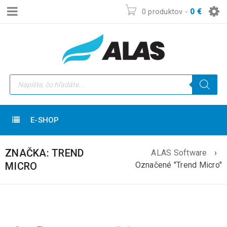
0 produktov
-
0
€
E-SHOP
ZNAČKA: TREND
ALAS Software
›
MICRO
Označené "Trend Micro"