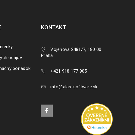
E
KONTAKT
mienky
Vojenova 2481/7, 180 00
Praha
ých údajov
mačný poriadok
+421 918 177 905
info@alas-software.sk