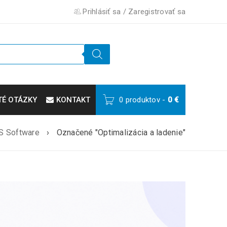
Prihlásiť sa
/
Zaregistrovať sa
TÉ OTÁZKY
KONTAKT
0 produktov
-
0
€
S Software
›
Označené "Optimalizácia a ladenie"