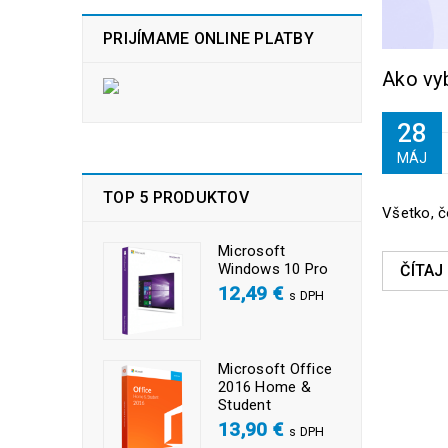
PRIJÍMAME ONLINE PLATBY
Ako vyb
28
MÁJ
TOP 5 PRODUKTOV
Všetko, č
Microsoft
Windows 10 Pro
ČÍTAJ
12,49
€
s DPH
Microsoft Office
2016 Home &
Student
13,90
€
s DPH