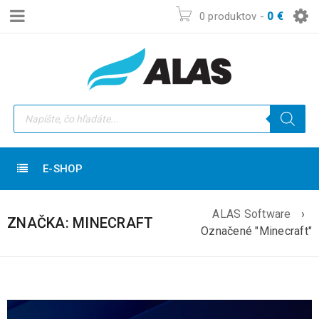
0 produktov
-
0
€
E-SHOP
ALAS Software
›
ZNAČKA: MINECRAFT
Označené "Minecraft"