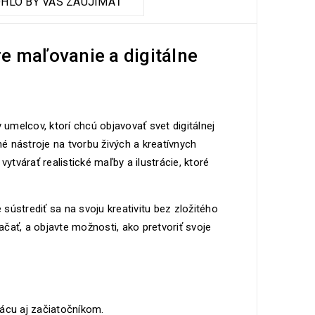
HLO BY VÁS ZAUJÍMAŤ
re maľovanie a digitálne
 umelcov, ktorí chcú objavovať svet digitálnej
hé nástroje na tvorbu živých a kreatívnych
ytvárať realistické maľby a ilustrácie, ktoré
ústrediť sa na svoju kreativitu bez zložitého
čať, a objavte možnosti, ako pretvoriť svoje
prácu aj začiatočníkom.