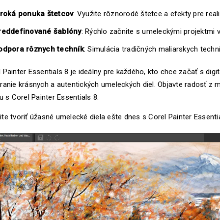
iroká ponuka štetcov
: Využite rôznorodé štetce a efekty pre reali
reddefinované šablóny
: Rýchlo začnite s umeleckými projektmi
odpora rôznych techník
: Simulácia tradičných maliarskych techní
 Painter Essentials 8 je ideálny pre každého, kto chce začať s dig
ranie krásnych a autentických umeleckých diel. Objavte radosť z 
tu s Corel Painter Essentials 8.
te tvoriť úžasné umelecké diela ešte dnes s Corel Painter Essentia