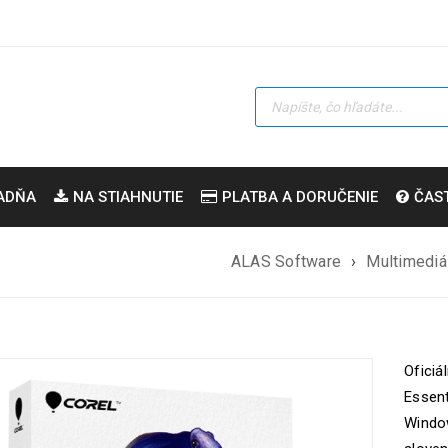
ADŇA
NA STIAHNUTIE
PLATBA A DORUČENIE
ČAS
ALAS Software
›
Multimediá
Oficiá
Essent
Window