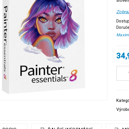
sloven
Zobraz
Dostup
Doruče
Maximá
34
Kategó
Výrob