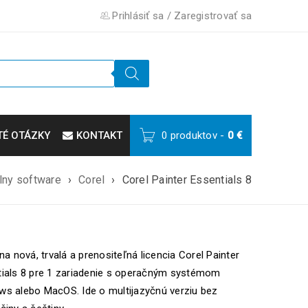
Prihlásiť sa
/
Zaregistrovať sa
TÉ OTÁZKY
KONTAKT
0 produktov
-
0
€
lny software
›
Corel
›
Corel Painter Essentials 8
lna nová, trvalá a prenositeľná licencia Corel Painter
ials 8 pre 1 zariadenie s operačným systémom
s alebo MacOS. Ide o multijazyčnú verziu bez