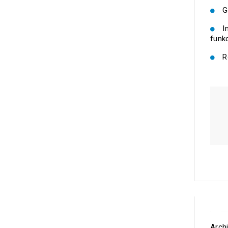
G
I
funk
R
Archi