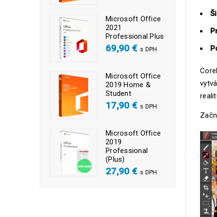
Š
Microsoft Office
2021
P
Professional Plus
69,90
€
P
s DPH
Corel
Microsoft Office
vytvá
2019 Home &
Student
reali
17,90
€
s DPH
Začni
Microsoft Office
2019
Professional
(Plus)
27,90
€
s DPH