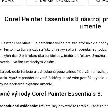
POPIS
ĎALŠIE INFORMÁCIE
MO
Corel Painter Essentials 8 nástroj p
umenie
 Painter Essentials 8 je perfektná voľba pre začiatočníkov a hobby
. Tento intuitívny a užívateľsky prívetivý softvér ponúka jednoduc
ckých diel. So širokou škálou štetcov, textúr a efektov. Umožňuje v
ovedajú vašim umeleckým víziám.
ša pokročilé funkcie a jednoduchú použiteľnosť, čo vám umožňuje s
ania. Využite preddefinované šablóny, ktoré vám pomôžu rýchlo za
dy na nádherné digitálne umenie.
vné výhody Corel Painter Essentials 8:
ednoduché ovládanie
: Užívateľsky prívetivé rozhranie uľahčuje 