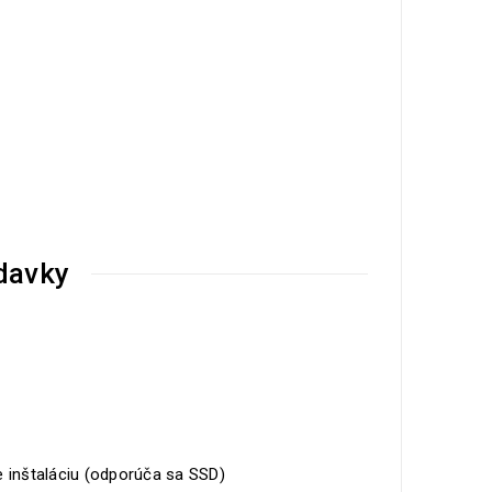
davky
e inštaláciu (odporúča sa SSD)