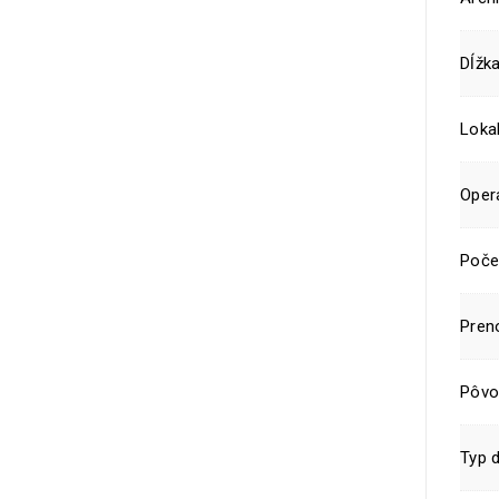
Dĺžka
Lokal
Oper
Poče
Pren
Pôvo
Typ d