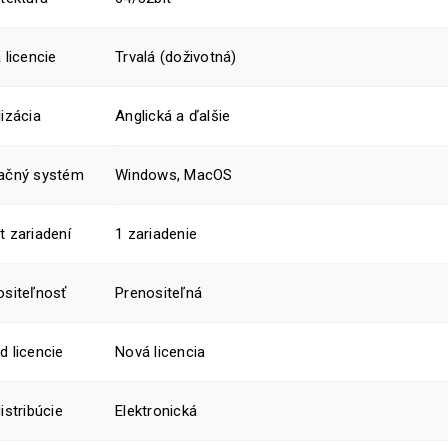
 licencie
Trvalá (doživotná)
izácia
Anglická a ďalšie
ačný systém
Windows, MacOS
t zariadení
1 zariadenie
ositeľnosť
Prenositeľná
d licencie
Nová licencia
istribúcie
Elektronická