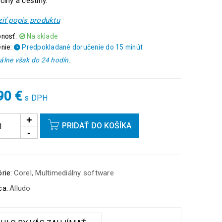
činy a češtiny.
iť popis produktu
nosť:
Na sklade
nie:
Predpokladané doručenie do 15 minút
lne však do 24 hodín.
,90
€
s DPH
PRIDAŤ DO KOŠÍKA
rie:
Corel
,
Multimediálny software
ca:
Alludo