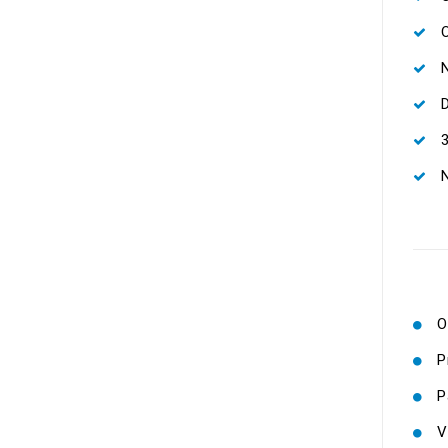
N
N
O
P
P
V