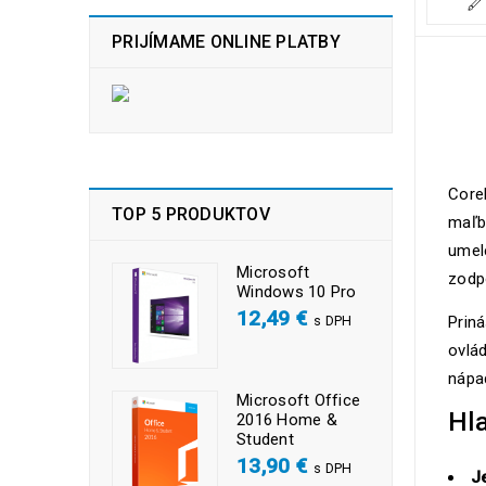
PRIJÍMAME ONLINE PLATBY
Corel
TOP 5 PRODUKTOV
maľby
umele
Microsoft
zodp
Windows 10 Pro
12,49
€
s DPH
Priná
ovlád
nápa
Microsoft Office
Hla
2016 Home &
Student
13,90
€
s DPH
J