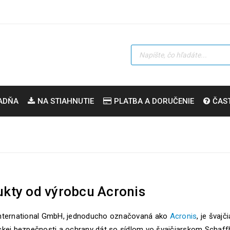
ADŇA
NA STIAHNUTIE
PLATBA A DORUČENIE
ČAS
kty od výrobcu Acronis
International GmbH, jednoducho označovaná ako
Acronis
, je švaj
ckej bezpečnosti a ochrany dát so sídlom vo švajčiarskom Schaff