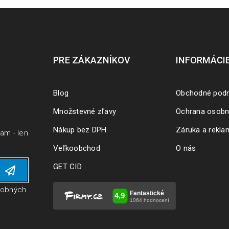
PRE ZÁKAZNÍKOV
INFORMÁCI
Blog
Obchodné pod
Množstevné zľavy
Ochrana osobn
Nákup bez DPH
Záruka a rekla
pam - len
Veľkoobchod
O nás
GET CID
sobných