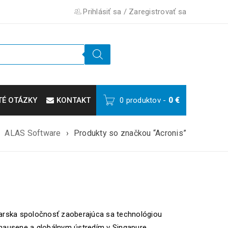
Prihlásiť sa
/
Zaregistrovať sa
TÉ OTÁZKY
KONTAKT
0 produktov
-
0
€
ALAS Software
›
Produkty so značkou “Acronis”
čiarska spoločnosť zaoberajúca sa technológiou
hausene a globálnym ústredím v Singapure.