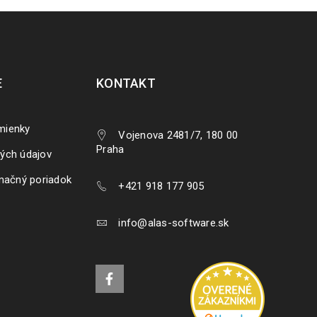
E
KONTAKT
mienky
Vojenova 2481/7, 180 00
Praha
ých údajov
mačný poriadok
+421 918 177 905
info@alas-software.sk