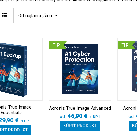
Od najlacnejších
TIP
TIP
nis True Image
Acronis True Image Advanced
Acroni
Essentials
46,90
€
od
od
s DPH
29,90
€
s DPH
KÚPIŤ PRODUKT
K
PIŤ PRODUKT