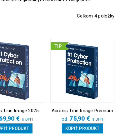
Celkom 4 položky
TIP
s True Image 2025
Acronis True Image Premium
69,90
€
75,90
€
od
s DPH
s DPH
ÚPIŤ PRODUKT
KÚPIŤ PRODUKT